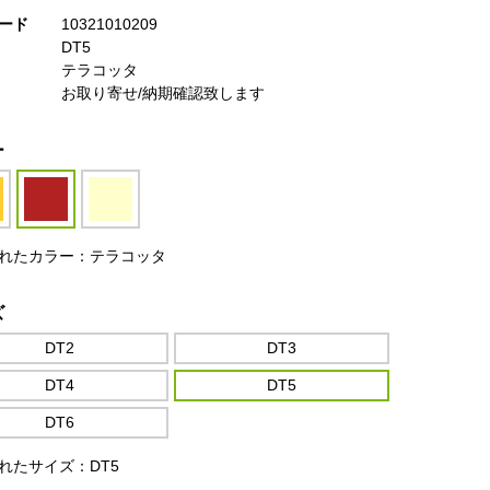
ード
10321010209
DT5
テラコッタ
お取り寄せ/納期確認致します
ー
れたカラー：テラコッタ
ズ
DT2
DT3
DT4
DT5
DT6
れたサイズ：DT5