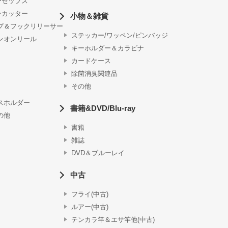
ーセップス
ンカッター
小物＆雑貨
プ＆フックリリーサー
ステッカー/ワッペン/ピンバッジ
ンオンリール
キーホルダー＆カラビナ
カードケース
除菌消臭関連品
その他
スホルダー
書籍&DVD/Blu-ray
の他
書籍
雑誌
DVD＆ブルーレイ
中古
フライ(中古)
ルアー(中古)
テンカラ竿＆エサ竿他(中古)