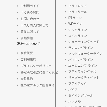
ご利用ガイド
フライロッド
フライリール
よくある質問
DTライン
お問い合わせ
WFライン
下取り購入に関して
シルクライン
買取に関して
スペイライン
店舗情報
シューティングヘッド
私たちについて
ランニングライン
会社概要
ソルトウォーターライン
ご利用規約
バッキングライン
ユーロニンフ ライン
プライバシーポリシー
フライライングッズ
特定商取引法に基づく表記
リーダー＆ティペット
会員規約
フライフック
杜の家ブルック総合サイト
バイス
タイイングツール
ハックル