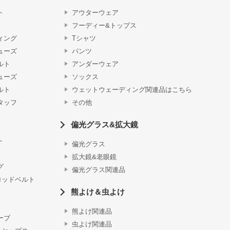
ト
アウターウェア
フーディー&トップス
ィング
Tシャツ
ューズ
パンツ
ルト
アンダーウェア
ューズ
ソックス
ルト
ウェットウェーディング関連品はこちら
タッフ
その他
偏光グラス&拡大鏡
ト
偏光グラス
拡大鏡&老眼鏡
グ
偏光グラス関連品
ロッドベルト
熊よけ＆虫よけ
熊よけ関連品
ーブ
虫よけ関連品