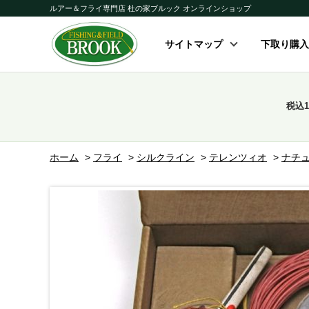
ルアー＆フライ専門店 杜の家ブルック オンラインショップ
サイトマップ
下取り購入
税込
ホーム
>
フライ
>
シルクライン
>
テレンツィオ
>
ナチ