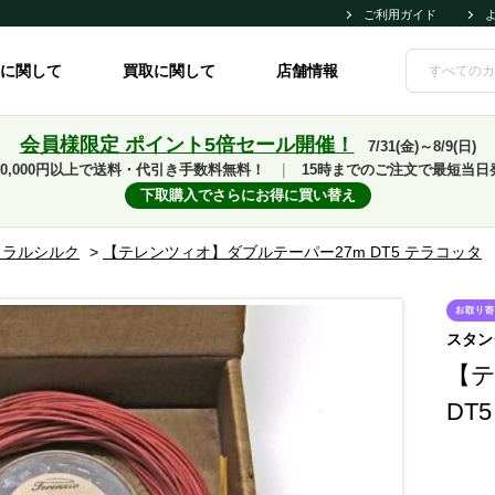
ご利用ガイド
に関して
買取に関して
店舗情報
会員様限定 ポイント5倍セール開催！
7/31(金)～8/9(日)
10,000円以上で送料・代引き手数料無料！
｜
15時までのご注文で最短当日
下取購入でさらにお得に買い替え
ュラルシルク
>
【テレンツィオ】ダブルテーパー27m DT5 テラコッタ
スタン
【テ
DT