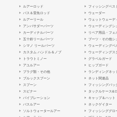
ルアーロッド
フィッシングベス
バス＆雷魚ロッド
ウェーダー
ルアーリール
ウェットウェーデ
アンバサダーパーツ
ウェーディングシ
カーディナルパーツ
リペア用品・フェ
五十鈴リールパーツ
ブーツ・その他シ
シマノ リールパーツ
ウェーディングベ
カスタム ハンドル＆ノブ
ウェーディングス
トラウトミノー
グラベルガード
アユルアー
ヒップガード
プラグ類・その他
ランディングネッ
ブルックスプーン
ネット関連品
スプーン
フィッシングバッ
スピナー
タックルケース&
バイブレーション
キャップ＆ハット
バスルアー
ネックゲイター
ソルトウォータールアー
フィッシンググロ