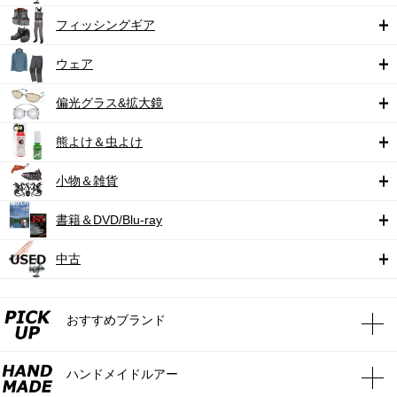
フィッシングギア
ウェア
偏光グラス&拡大鏡
熊よけ＆虫よけ
小物＆雑貨
書籍＆DVD/Blu-ray
中古
おすすめブランド
ハンドメイドルアー