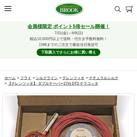
会員様限定 ポイント5倍セール開催！
7/31(金)～8/9(日)
税込10,000円以上で送料・代引き手数料無料！
15時までのご注文で最短当日発送可
下取購入でさらにお得に買い替え
ホーム
>
フライ
>
シルクライン
>
テレンツィオ
>
ナチュラルシルク
>
【テレンツィオ】 ダブルテーパー27m DT3 テラコッタ