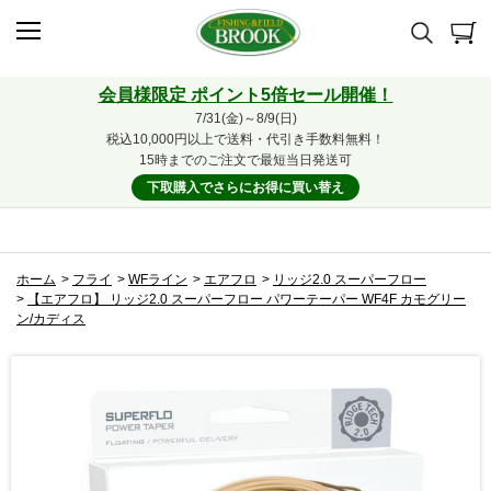
会員様限定 ポイント5倍セール開催！
7/31(金)～8/9(日)
税込10,000円以上で送料・代引き手数料無料！
15時までのご注文で最短当日発送可
下取購入でさらにお得に買い替え
ホーム
>
フライ
>
WFライン
>
エアフロ
>
リッジ2.0 スーパーフロー
>
【エアフロ】 リッジ2.0 スーパーフロー パワーテーパー WF4F カモグリー
ン/カディス