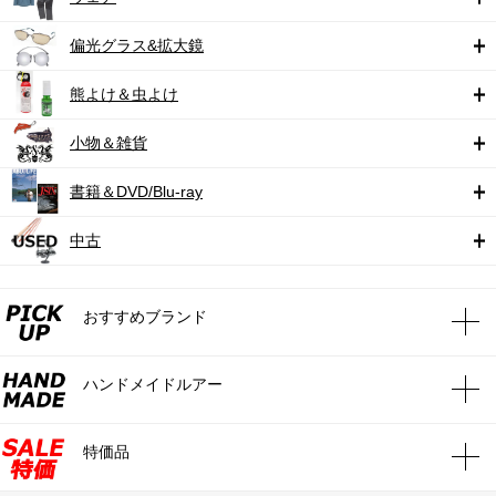
偏光グラス&拡大鏡
熊よけ＆虫よけ
小物＆雑貨
書籍＆DVD/Blu-ray
中古
おすすめブランド
ハンドメイドルアー
特価品