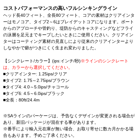
コストパフォーマンスの高いフルシンキングライン
ヘッド長40フィート、全長80フィート、コアの素材はクリアインタ
ーはモノコア、タイプ2～6はブレイデットコアになります。ボート
からのアプローチや管釣り、堤防からのキャスティングなどフライ
の泳層を足元までキープしたいときにご使用ください。クリアイン
ターはコーティング素材の見直しにより従来のクリアインターより
しなやかで癖がつきにくく生まれ変わりました。
【シンクレート/カラー】(ips:インチ/秒)
※ラインのシンクレート
は、カラーから選択してください。
■クリアインター: 1.25ips/クリア
■タイプ2: 1.75～2.75ips/ブラウン
■タイプ4: 4.0～5.0ips/チャコール
■タイプ6: 4.5～6.0ips/ブラック
■全長：80ft/24.4m
※SAラインのパーケージは、予告なくデザインが変更される場合が
あり、新旧パッケージが混在する事があります。
※番手により輸入元在庫が無い場合、お取り寄せに数カ月かかる場
合もあります。予めご了承ください。