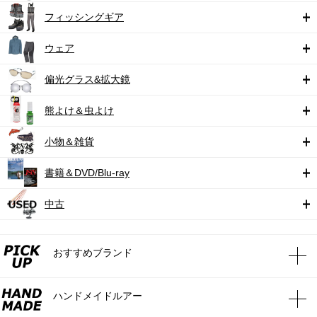
フィッシングギア
ウェア
偏光グラス&拡大鏡
熊よけ＆虫よけ
小物＆雑貨
書籍＆DVD/Blu-ray
中古
おすすめブランド
ハンドメイドルアー