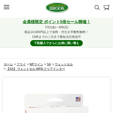
会員様限定 ポイント5倍セール開催！
7/31(金)～8/9(日)
税込10,000円以上で送料・代引き手数料無料！
15時までのご注文で最短当日発送可
下取購入でさらにお得に買い替え
ホーム
>
フライ
>
WFライン
>
SA
>
ウェットセル
>
【SA】 ウェットセル WF6I クリアインター