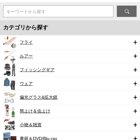
キーワードから探す
カテゴリから探す
フライ
ルアー
フィッシングギア
ウェア
偏光グラス&拡大鏡
熊よけ＆虫よけ
小物＆雑貨
書籍＆DVD/Blu-ray