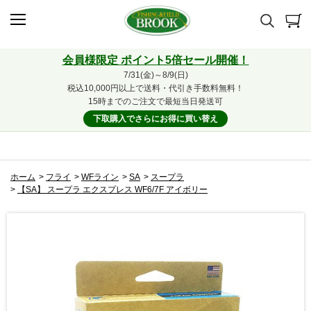
会員様限定 ポイント5倍セール開催！
7/31(金)～8/9(日)
税込10,000円以上で送料・代引き手数料無料！
15時までのご注文で最短当日発送可
下取購入でさらにお得に買い替え
ホーム
>
フライ
>
WFライン
>
SA
>
スープラ
>
【SA】 スープラ エクスプレス WF6/7F アイボリー