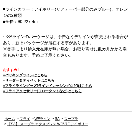
■ラインカラー：アイボリー(リアテーパー部分のみブルー)、オレン
ジの2種類
■全長：90ft/27.4m
※SAラインのパーケージは、予告なくデザインが変更される場合が
あり、新旧パッケージが混在する事があります。
※番手により輸入元在庫が無い場合、お取り寄せに数カ月かかる場
合もあります。予めご了承ください。
おすすめ！
○バッキングラインはこちら
○リーダー＆ティペットはこちら
○フライライングッズ(ラインドレッシングなど)はこちら
○フライアクセサリー(フロータントなど)はこちら
ホーム
>
フライ
>
WFライン
>
SA
>
スープラ
>
【SA】 スープラ エクスプレス WF6/7F アイボリー