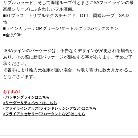
リプルカラード、そして両端ループ付とまさにSAフライラインの最
高級シリーズにふさわしいフル装備。
■STプラス、トリプルテクスチャアド、DTT、両端ループ、SAID、
他
■ラインカラー：OP.グリーン/タートルグラス/バックスキン
■全長90ft
※SAラインのパーケージは、予告なくデザインが変更される場合が
あり、その際に新旧パッケージが混在する事があります。予めご了
承ください。
※番手により輸入元在庫が無い場合、お取り寄せに数カ月かかるこ
ともございます。
おすすめ！
○バッキングラインはこちら
○リーダー＆ティペットはこちら
○フライライングッズ(ラインドレッシングなど)はこちら
○フライアクセサリー(フロータントなど)はこちら