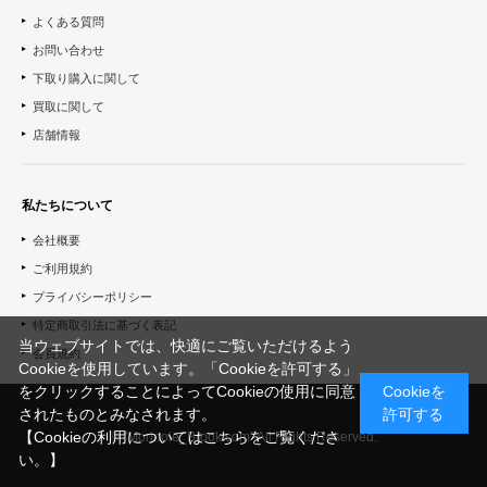
よくある質問
お問い合わせ
下取り購入に関して
買取に関して
店舗情報
私たちについて
会社概要
ご利用規約
プライバシーポリシー
特定商取引法に基づく表記
当ウェブサイトでは、快適にご覧いただけるよう
会員規約
Cookieを使用しています。「Cookieを許可する」
をクリックすることによってCookieの使用に同意
Cookieを
されたものとみなされます。
許可する
【Cookieの利用についてはこちらをご覧くださ
© "Morinoie_Brook.com" All Rights Reserved.
い。】