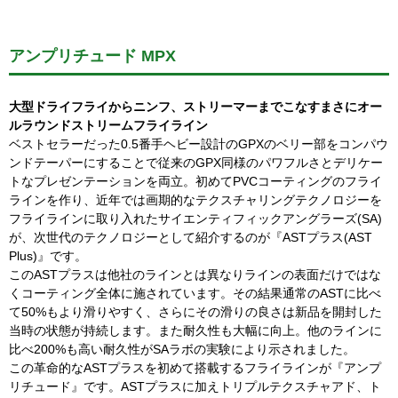
アンプリチュード MPX
大型ドライフライからニンフ、ストリーマーまでこなすまさにオー
ルラウンドストリームフライライン
ベストセラーだった0.5番手ヘビー設計のGPXのベリー部をコンパウ
ンドテーパーにすることで従来のGPX同様のパワフルさとデリケー
トなプレゼンテーションを両立。初めてPVCコーティングのフライ
ラインを作り、近年では画期的なテクスチャリングテクノロジーを
フライラインに取り入れたサイエンティフィックアングラーズ(SA)
が、次世代のテクノロジーとして紹介するのが『ASTプラス(AST
Plus)』です。
このASTプラスは他社のラインとは異なりラインの表面だけではな
くコーティング全体に施されています。その結果通常のASTに比べ
て50%もより滑りやすく、さらにその滑りの良さは新品を開封した
当時の状態が持続します。また耐久性も大幅に向上。他のラインに
比べ200%も高い耐久性がSAラボの実験により示されました。
この革命的なASTプラスを初めて搭載するフライラインが『アンプ
リチュード』です。ASTプラスに加えトリプルテクスチャアド、ト