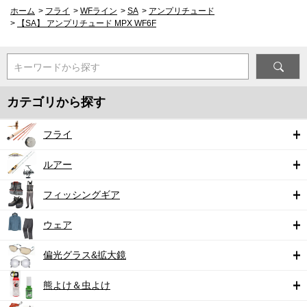
ホーム
>
フライ
>
WFライン
>
SA
>
アンプリチュード
>
【SA】 アンプリチュード MPX WF6F
キーワードから探す
カテゴリから探す
フライ
ルアー
フィッシングギア
ウェア
偏光グラス&拡大鏡
熊よけ＆虫よけ