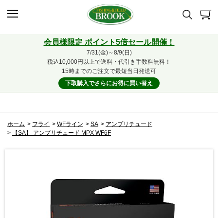
会員様限定 ポイント5倍セール開催！
7/31(金)～8/9(日)
税込10,000円以上で送料・代引き手数料無料！
15時までのご注文で最短当日発送可
下取購入でさらにお得に買い替え
ホーム
>
フライ
>
WFライン
>
SA
>
アンプリチュード
>
【SA】 アンプリチュード MPX WF6F