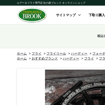
ルアー＆フライ専門店 杜の家ブルック オンラインショップ
サイトマップ
下取り購入
税込
ホーム
>
フライ
>
フライリール
>
ハーディー
>
フォーチ
ホーム
>
おすすめブランド
>
ハーディー
>
フライ
>
フ