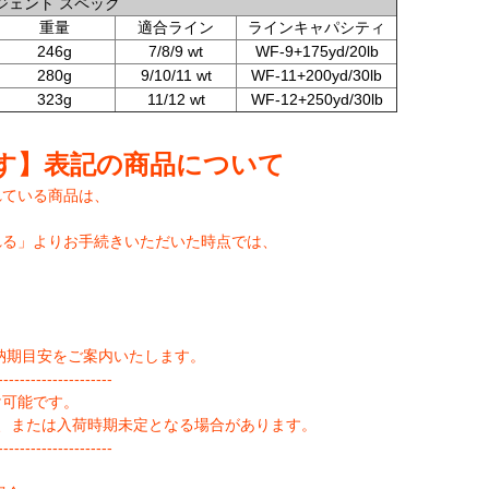
ジェント スペック
重量
適合ライン
ラインキャパシティ
246g
7/8/9 wt
WF-9+175yd/20lb
280g
9/10/11 wt
WF-11+200yd/30lb
323g
11/12 wt
WF-12+250yd/30lb
す】表記の商品について
れている商品は、
れる」よりお手続きいただいた時点では、
納期目安をご案内いたします。
--------------------
け可能です。
、または入荷時期未定となる場合があります。
--------------------