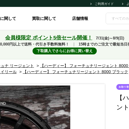
ご利用ガイド
に関して
買取に関して
店舗情報
会員様限定 ポイント5倍セール開催！
7/31(金)～8/9(日)
10,000円以上で送料・代引き手数料無料！
｜
15時までのご注文で最短当日
下取購入でさらにお得に買い替え
ュナ リージェント
>
【ハーディー】 フォーチュナリージェント 8000
ライリール
>
【ハーディー】 フォーチュナリージェント 8000 ブラック
【ハ
ント