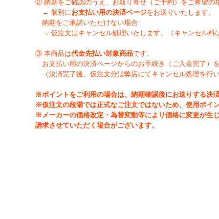
② 納期をご確認のうえ、お取り寄せ（ご予約）をご希望の
→ 個別に
お支払い用の決済ページ
をお送りいたします。
納期をご承諾いただけない場合
→ 仮注文はキャンセル処理いたします。（キャンセル料
③ 本商品は
代金先払い対象商品
です。
お支払い用の決済ページからのお手続き（ご入金完了）
（決済完了後、仮注文分は弊店にてキャンセル処理を行
※ポイントをご利用の場合は、納期確認後にお送りする決
※仮注文の段階では正式なご注文ではないため、使用ポイ
※メーカーの価格改定・為替変動等により価格に変更が生
請求させていただく場合がございます。