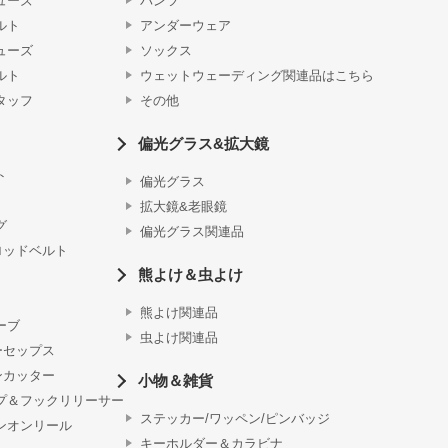
ューズ
パンツ
ルト
アンダーウェア
ューズ
ソックス
ルト
ウェットウェーディング関連品はこちら
タッフ
その他
偏光グラス&拡大鏡
ト
偏光グラス
拡大鏡&老眼鏡
グ
偏光グラス関連品
ロッドベルト
熊よけ＆虫よけ
熊よけ関連品
ーブ
虫よけ関連品
ーセップス
ンカッター
小物＆雑貨
プ＆フックリリーサー
ステッカー/ワッペン/ピンバッジ
ンオンリール
キーホルダー＆カラビナ