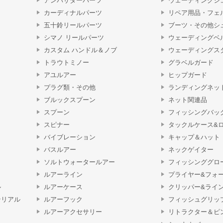
アンバサダーパーツ
ウェーディングシ
カーディナルパーツ
リペア用品・フェ
五十鈴リールパーツ
ブーツ・その他シ
シマノ リールパーツ
ウェーディングベ
カスタム ハンドル＆ノブ
ウェーディングス
トラウトミノー
グラベルガード
アユルアー
ヒップガード
プラグ類・その他
ランディングネッ
ブルックスプーン
ネット関連品
スプーン
フィッシングバッ
スピナー
タックルケース&
バイブレーション
キャップ＆ハット
バスルアー
ネックゲイター
ソルトウォータールアー
フィッシンググロ
ルアーライン
プライヤー&フォ
ル
ルアーケース
クリッパー&ライ
テリアル
ルアーフック
フィッシュグリッ
ルアーアクセサリー
リトラクター＆ピ