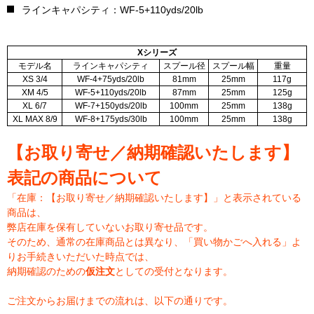
ラインキャパシティ：WF-5+110yds/20lb
Xシリーズ
モデル名
ラインキャパシティ
スプール径
スプール幅
重量
XS 3/4
WF-4+75yds/20lb
81mm
25mm
117g
XM 4/5
WF-5+110yds/20lb
87mm
25mm
125g
XL 6/7
WF-7+150yds/20lb
100mm
25mm
138g
XL MAX 8/9
WF-8+175yds/30lb
100mm
25mm
138g
【お取り寄せ／納期確認いたします】
表記の商品について
「在庫：【お取り寄せ／納期確認いたします】」と表示されている
商品は、
弊店在庫を保有していないお取り寄せ品です。
そのため、通常の在庫商品とは異なり、「買い物かごへ入れる」よ
りお手続きいただいた時点では、
納期確認のための
仮注文
としての受付となります。
ご注文からお届けまでの流れは、以下の通りです。