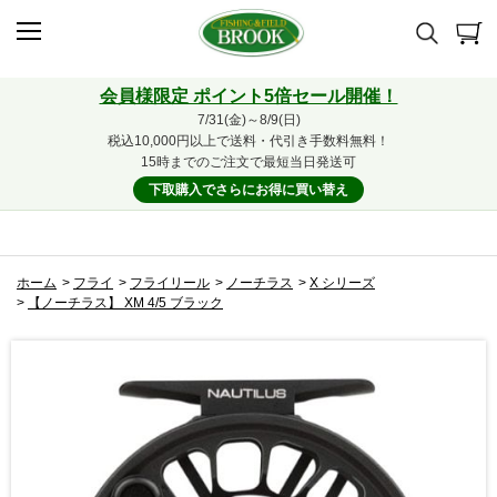
会員様限定 ポイント5倍セール開催！
7/31(金)～8/9(日)
税込10,000円以上で送料・代引き手数料無料！
15時までのご注文で最短当日発送可
下取購入でさらにお得に買い替え
ホーム
>
フライ
>
フライリール
>
ノーチラス
>
X シリーズ
>
【ノーチラス】 XM 4/5 ブラック