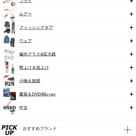
フライ
ルアー
フィッシングギア
ウェア
偏光グラス&拡大鏡
熊よけ＆虫よけ
小物＆雑貨
書籍＆DVD/Blu-ray
中古
おすすめブランド