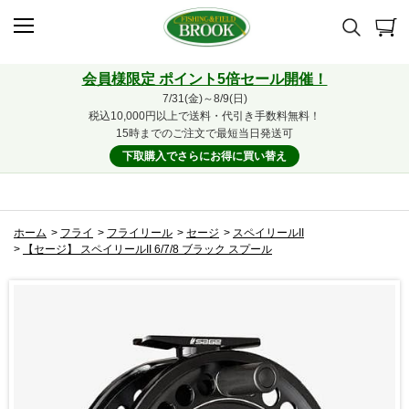
会員様限定 ポイント5倍セール開催！
7/31(金)～8/9(日)
税込10,000円以上で送料・代引き手数料無料！
15時までのご注文で最短当日発送可
下取購入でさらにお得に買い替え
ホーム
>
フライ
>
フライリール
>
セージ
>
スペイリールII
>
【セージ】 スペイリールII 6/7/8 ブラック スプール