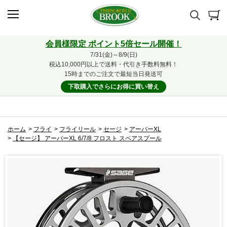
会員様限定 ポイント5倍セール開催！
7/31(金)～8/9(日)
税込10,000円以上で送料・代引き手数料無料！
15時までのご注文で最短当日発送可
下取購入でさらにお得に買い替え
ホーム
>
フライ
>
フライリール
>
セージ
>
アーバーXL
>
【セージ】 アーバーXL 6/7/8 フロスト スペアスプール