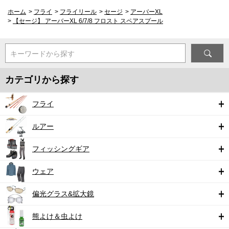
ホーム
>
フライ
>
フライリール
>
セージ
>
アーバーXL
>
【セージ】 アーバーXL 6/7/8 フロスト スペアスプール
キーワードから探す
カテゴリから探す
フライ
ルアー
フィッシングギア
ウェア
偏光グラス&拡大鏡
熊よけ＆虫よけ