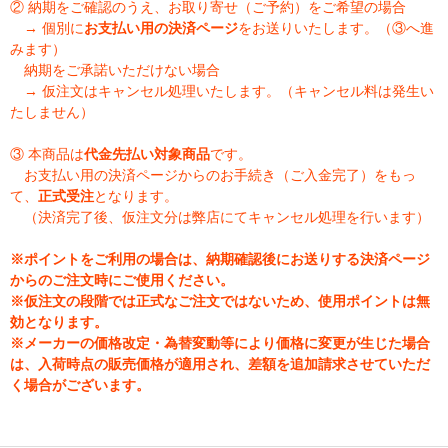
② 納期をご確認のうえ、お取り寄せ（ご予約）をご希望の場合
→ 個別に
お支払い用の決済ページ
をお送りいたします。（③へ進
みます）
納期をご承諾いただけない場合
→ 仮注文はキャンセル処理いたします。（キャンセル料は発生い
たしません）
③ 本商品は
代金先払い対象商品
です。
お支払い用の決済ページからのお手続き（ご入金完了）をもっ
て、
正式受注
となります。
（決済完了後、仮注文分は弊店にてキャンセル処理を行います）
※ポイントをご利用の場合は、納期確認後にお送りする決済ページ
からのご注文時にご使用ください。
※仮注文の段階では正式なご注文ではないため、使用ポイントは無
効となります。
※メーカーの価格改定・為替変動等により価格に変更が生じた場合
は、入荷時点の販売価格が適用され、差額を追加請求させていただ
く場合がございます。