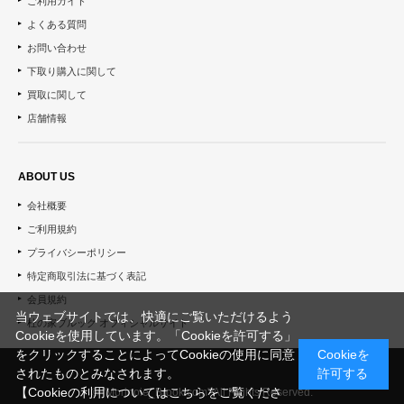
ご利用ガイド
よくある質問
お問い合わせ
下取り購入に関して
買取に関して
店舗情報
ABOUT US
会社概要
ご利用規約
プライバシーポリシー
特定商取引法に基づく表記
会員規約
当ウェブサイトでは、快適にご覧いただけるよう
杜の家ブルック オフィシャルサイト
Cookieを使用しています。「Cookieを許可する」
をクリックすることによってCookieの使用に同意
Cookieを
されたものとみなされます。
許可する
【Cookieの利用についてはこちらをご覧くださ
© "Morinoie_Brook.com" All Rights Reserved.