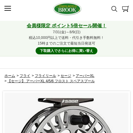
会員様限定 ポイント5倍セール開催！
7/31(金)～8/9(日)
税込10,000円以上で送料・代引き手数料無料！
15時までのご注文で最短当日発送可
下取購入でさらにお得に買い替え
ホーム
>
フライ
>
フライリール
>
セージ
>
アーバーXL
>
【セージ】 アーバーXL 4/5/6 フロスト スペアスプール