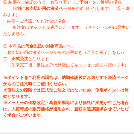
② 納期をご確認のうえ、お取り寄せ（ご予約）をご希望の場合
→ 個別に
お支払い用の決済ページ
をお送りいたします。（③へ進
みます）
納期をご承諾いただけない場合
→ 仮注文はキャンセル処理いたします。（キャンセル料は発生い
たしません）
③ 本商品は
代金先払い対象商品
です。
お支払い用の決済ページからのお手続き（ご入金完了）をもっ
て、
正式受注
となります。
（決済完了後、仮注文分は弊店にてキャンセル処理を行います）
※ポイントをご利用の場合は、納期確認後にお送りする決済ページ
からのご注文時にご使用ください。
※仮注文の段階では正式なご注文ではないため、使用ポイントは無
効となります。
※メーカーの価格改定・為替変動等により価格に変更が生じた場合
は、入荷時点の販売価格が適用され、差額を追加請求させていただ
く場合がございます。