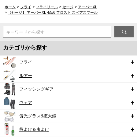
ホーム
>
フライ
>
フライリール
>
セージ
>
アーバーXL
>
【セージ】 アーバーXL 4/5/6 フロスト スペアスプール
キーワードから探す
カテゴリから探す
フライ
ルアー
フィッシングギア
ウェア
偏光グラス&拡大鏡
熊よけ＆虫よけ