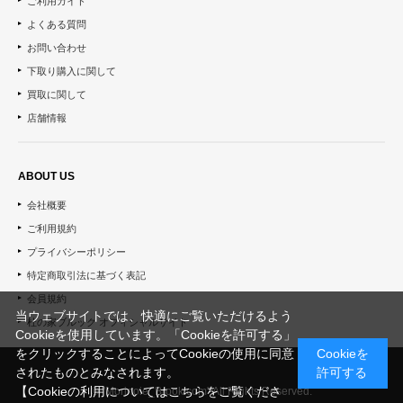
ご利用ガイド
よくある質問
お問い合わせ
下取り購入に関して
買取に関して
店舗情報
ABOUT US
会社概要
ご利用規約
プライバシーポリシー
特定商取引法に基づく表記
会員規約
当ウェブサイトでは、快適にご覧いただけるよう
杜の家ブルック オフィシャルサイト
Cookieを使用しています。「Cookieを許可する」
をクリックすることによってCookieの使用に同意
Cookieを
されたものとみなされます。
許可する
【Cookieの利用についてはこちらをご覧くださ
© "Morinoie_Brook.com" All Rights Reserved.