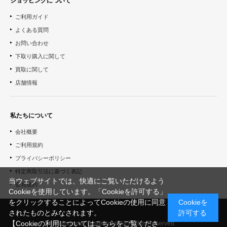
ショッピングについて
ご利用ガイド
よくある質問
お問い合わせ
下取り購入に関して
買取に関して
店舗情報
私たちについて
会社概要
ご利用規約
プライバシーポリシー
特定商取引法に基づく表記
当ウェブサイトでは、快適にご覧いただけるよう
会員規約
Cookieを使用しています。「Cookieを許可する」
をクリックすることによってCookieの使用に同意
Cookieを
されたものとみなされます。
許可する
【Cookieの利用についてはこちらをご覧くださ
© "Morinoie_Brook.com" All Rights Reserved.