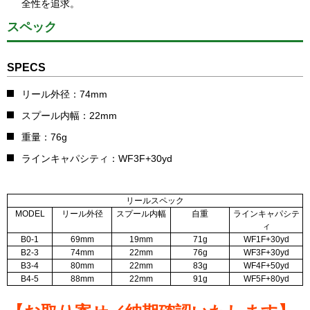
全性を追求。
スペック
SPECS
リール外径：74mm
スプール内幅：22mm
重量：76g
ラインキャパシティ：WF3F+30yd
リールスペック
MODEL
リール外径
スプール内幅
自重
ラインキャパシテ
ィ
B0-1
69mm
19mm
71g
WF1F+30yd
B2-3
74mm
22mm
76g
WF3F+30yd
B3-4
80mm
22mm
83g
WF4F+50yd
B4-5
88mm
22mm
91g
WF5F+80yd