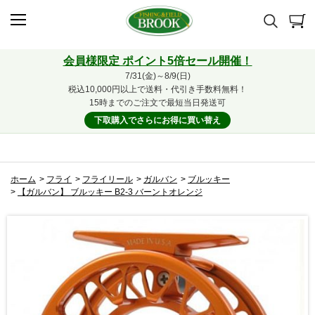
会員様限定 ポイント5倍セール開催！
7/31(金)～8/9(日)
税込10,000円以上で送料・代引き手数料無料！
15時までのご注文で最短当日発送可
下取購入でさらにお得に買い替え
ホーム
>
フライ
>
フライリール
>
ガルバン
>
ブルッキー
>
【ガルバン】 ブルッキー B2-3 バーントオレンジ