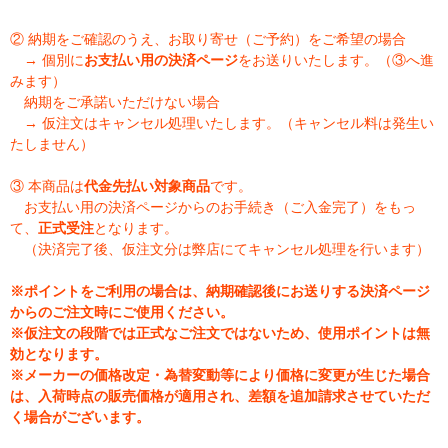
② 納期をご確認のうえ、お取り寄せ（ご予約）をご希望の場合
→ 個別に
お支払い用の決済ページ
をお送りいたします。（③へ進
みます）
納期をご承諾いただけない場合
→ 仮注文はキャンセル処理いたします。（キャンセル料は発生い
たしません）
③ 本商品は
代金先払い対象商品
です。
お支払い用の決済ページからのお手続き（ご入金完了）をもっ
て、
正式受注
となります。
（決済完了後、仮注文分は弊店にてキャンセル処理を行います）
※ポイントをご利用の場合は、納期確認後にお送りする決済ページ
からのご注文時にご使用ください。
※仮注文の段階では正式なご注文ではないため、使用ポイントは無
効となります。
※メーカーの価格改定・為替変動等により価格に変更が生じた場合
は、入荷時点の販売価格が適用され、差額を追加請求させていただ
く場合がございます。