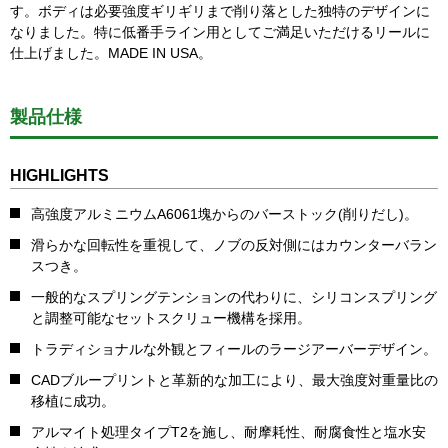
す。ボディは必要強度ギリギリまで削り落とした独特のデザインに
なりました。特に低番手ライン用としてご満足いただけるリールに
仕上げました。MADE IN USA。
製品仕様
HIGHLIGHTS
高強度アルミニウムA6061塊からのバーストック(削りだし)。
滑らかな回転性を重視して、ノブの反対側にはカウンターバラン
スつき。
一般的なスプリングテンションの代わりに、シリコンスプリング
と調整可能なセットスクリュー機構を採用。
トラディショナルな外観とフィールのラージアーバーデザイン。
CADブループリントと革新的な加工により、最大強度対重量比の
移植に成功。
アルマイト処理タイプT2を施し、耐摩耗性、耐腐食性と塩水安