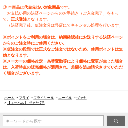
③ 本商品は
代金先払い対象商品
です。
お支払い用の決済ページからのお手続き（ご入金完了）をもっ
て、
正式受注
となります。
（決済完了後、仮注文分は弊店にてキャンセル処理を行います）
※ポイントをご利用の場合は、納期確認後にお送りする決済ページ
からのご注文時にご使用ください。
※仮注文の段階では正式なご注文ではないため、使用ポイントは無
効となります。
※メーカーの価格改定・為替変動等により価格に変更が生じた場合
は、入荷時点の販売価格が適用され、差額を追加請求させていただ
く場合がございます。
ホーム
>
フライ
>
フライリール
>
エーベル
>
ヴァヤ
>
【エーベル】 ヴァヤ 7/8
キーワードから探す