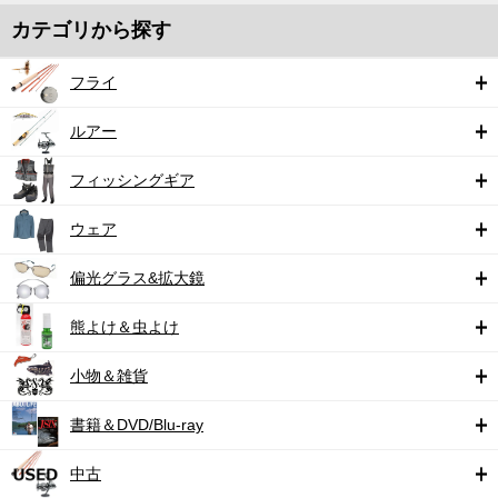
カテゴリから探す
フライ
ルアー
フィッシングギア
ウェア
偏光グラス&拡大鏡
熊よけ＆虫よけ
小物＆雑貨
書籍＆DVD/Blu-ray
中古