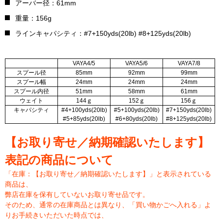
アーバー径：61mm
重量：156g
ラインキャパシティ：#7+150yds(20lb) #8+125yds(20lb)
VAYA4/5
VAYA5/6
VAYA7/8
スプール径
85mm
92mm
99mm
スプール幅
24mm
24mm
24mm
スプール内径
51mm
58mm
61mm
ウェイト
144ｇ
152ｇ
156ｇ
キャパシティ
#4+100yds(20lb)
#5+100yds(20lb)
#7+150yds(20lb)
#5+85yds(20lb)
#6+80yds(20lb)
#8+125yds(20lb)
【お取り寄せ／納期確認いたします】
表記の商品について
「在庫：【お取り寄せ／納期確認いたします】」と表示されている
商品は、
弊店在庫を保有していないお取り寄せ品です。
そのため、通常の在庫商品とは異なり、「買い物かごへ入れる」よ
りお手続きいただいた時点では、