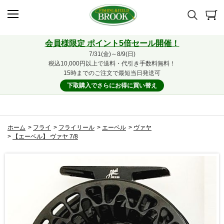
会員様限定 ポイント5倍セール開催！
7/31(金)～8/9(日)
税込10,000円以上で送料・代引き手数料無料！
15時までのご注文で最短当日発送可
下取購入でさらにお得に買い替え
ホーム
>
フライ
>
フライリール
>
エーベル
>
ヴァヤ
>
【エーベル】 ヴァヤ 7/8