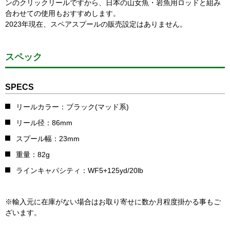
ンのクリックリールですから、日本の山女魚・岩魚用ロッドと組み
合わせての使用もおすすめします。
2023年現在、スペアスプールの販売設定はありません。
スペック
SPECS
リールカラー：ブラック(マッド系)
リール径：86mm
スプール幅：23mm
重量：82g
ラインキャパシティ：WF5+125yd/20lb
※輸入元に在庫がない場合はお取り寄せに数か月程度掛かる事もご
ざいます。