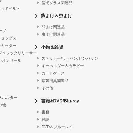
グ
偏光グラス関連品
ロッドベルト
熊よけ＆虫よけ
熊よけ関連品
ーブ
虫よけ関連品
ーセップス
ンカッター
小物＆雑貨
プ＆フックリリーサー
ステッカー/ワッペン/ピンバッジ
ンオンリール
キーホルダー＆カラビナ
カードケース
除菌消臭関連品
その他
スホルダー
書籍&DVD/Blu-ray
の他
書籍
雑誌
DVD＆ブルーレイ