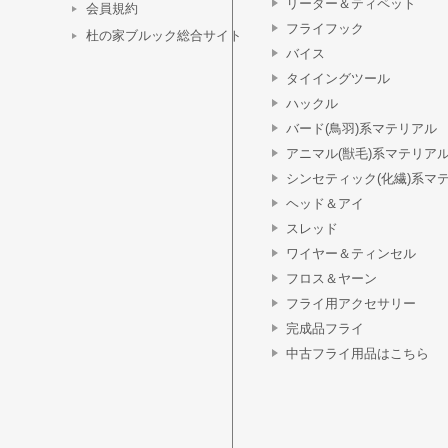
リーダー＆ティペット
会員規約
フライフック
杜の家ブルック総合サイト
バイス
タイイングツール
ハックル
バード(鳥羽)系マテリアル
アニマル(獣毛)系マテリア
シンセティック(化繊)系マ
ヘッド＆アイ
スレッド
ワイヤー＆ティンセル
フロス＆ヤーン
フライ用アクセサリー
完成品フライ
中古フライ用品はこちら