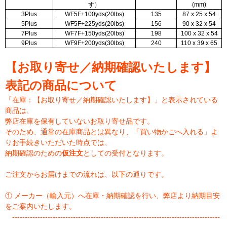
す）
(mm)
3Plus
WF5F+100yds(20lbs)
135
87 x 25 x 54
5Plus
WF5F+225yds(20lbs)
156
90 x 32 x 54
7Plus
WF7F+150yds(20lbs)
198
100 x 32 x 54
9Plus
WF9F+200yds(30lbs)
240
110 x 39 x 65
【お取り寄せ／納期確認いたします】
表記の商品について
「在庫：【お取り寄せ／納期確認いたします】」と表示されている
商品は、
弊店在庫を保有していないお取り寄せ品です。
そのため、通常の在庫商品とは異なり、「買い物かごへ入れる」よ
りお手続きいただいた時点では、
納期確認のための
仮注文
としての受付となります。
ご注文からお届けまでの流れは、以下の通りです。
① メーカー（輸入元）へ在庫・納期確認を行い、弊店より納期目安
をご案内いたします。
----------------------------------------------------------------------------------