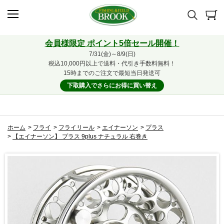
会員様限定 ポイント5倍セール開催！
7/31(金)～8/9(日)
税込10,000円以上で送料・代引き手数料無料！
15時までのご注文で最短当日発送可
下取購入でさらにお得に買い替え
ホーム
>
フライ
>
フライリール
>
エイナーソン
>
プラス
>
【エイナーソン】 プラス 9plus ナチュラル 右巻き