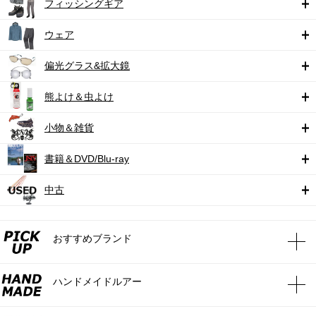
フィッシングギア
ウェア
偏光グラス&拡大鏡
熊よけ＆虫よけ
小物＆雑貨
書籍＆DVD/Blu-ray
中古
おすすめブランド
ハンドメイドルアー