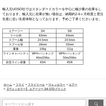
輸入元UOSO社ではスタンダードカラーを中心に極少量の在庫をし
ております。輸入元に在庫が無い場合は、納期約2-6ヶ月程度と受注
生産に近い生産体制となっております。予めご了承くださいませ。
エアーツー
3/4
5/6
リール径
83mm
93mm
スプール幅
24.5mm
24.5mm
スプール深
28mm
33mm
重量
106g
111g
ラインキャパシティ
WF4+バッキング
WF6+バッキング
40m/20lbs
50m/20lbs
目安ライン容量
#3/4
#5/6
ホーム
>
フライ
>
フライリール
>
ヴォッセラー
>
エアー
>
【ヴォッセラー】 エアーツー 3/4 STDブラック
キーワードから探す