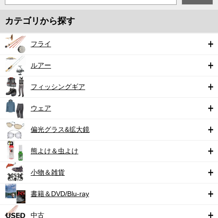
カテゴリから探す
フライ
ルアー
フィッシングギア
ウェア
偏光グラス&拡大鏡
熊よけ＆虫よけ
小物＆雑貨
書籍＆DVD/Blu-ray
中古