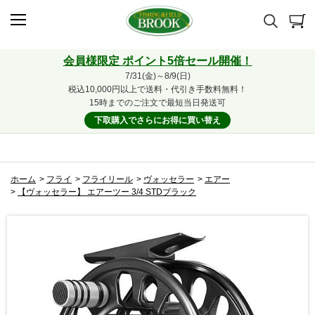
会員様限定 ポイント5倍セール開催！
7/31(金)～8/9(日)
税込10,000円以上で送料・代引き手数料無料！
15時までのご注文で最短当日発送可
下取購入でさらにお得に買い替え
ホーム
>
フライ
>
フライリール
>
ヴォッセラー
>
エアー
>
【ヴォッセラー】 エアーツー 3/4 STDブラック