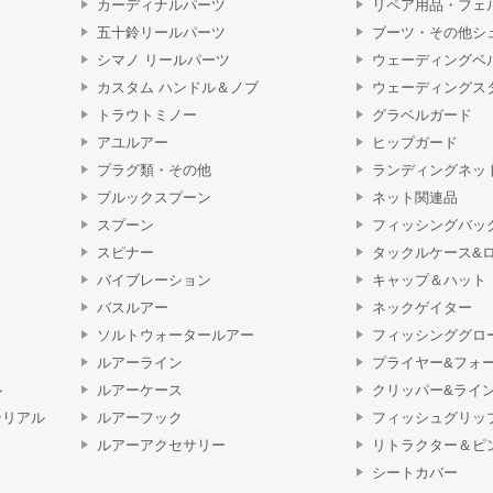
カーディナルパーツ
リペア用品・フェ
五十鈴リールパーツ
ブーツ・その他シ
シマノ リールパーツ
ウェーディングベ
カスタム ハンドル＆ノブ
ウェーディングス
トラウトミノー
グラベルガード
アユルアー
ヒップガード
プラグ類・その他
ランディングネッ
ブルックスプーン
ネット関連品
スプーン
フィッシングバッ
スピナー
タックルケース&
バイブレーション
キャップ＆ハット
バスルアー
ネックゲイター
ソルトウォータールアー
フィッシンググロ
ルアーライン
プライヤー&フォ
ル
ルアーケース
クリッパー&ライ
テリアル
ルアーフック
フィッシュグリッ
ルアーアクセサリー
リトラクター＆ピ
シートカバー