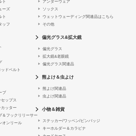
ルト
アンダーウェア
ューズ
ソックス
ルト
ウェットウェーディング関連品はこちら
タッフ
その他
偏光グラス&拡大鏡
ト
偏光グラス
拡大鏡&老眼鏡
グ
偏光グラス関連品
ロッドベルト
熊よけ＆虫よけ
熊よけ関連品
ーブ
虫よけ関連品
ーセップス
ンカッター
小物＆雑貨
プ＆フックリリーサー
ステッカー/ワッペン/ピンバッジ
ンオンリール
キーホルダー＆カラビナ
カードケース