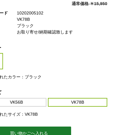
通常価格 ￥15,950
ード
10202005102
VK78B
ブラック
お取り寄せ/納期確認致します
ー
れたカラー：ブラック
ズ
VK56B
VK78B
れたサイズ：VK78B
買い物かごへ入れる