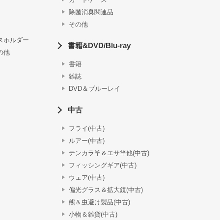
除菌消臭関連品
その他
スホルダー
書籍&DVD/Blu-ray
の他
書籍
雑誌
DVD＆ブルーレイ
中古
フライ(中古)
ルアー(中古)
テンカラ竿＆エサ竿他(中古)
フィッシングギア(中古)
ウェア(中古)
偏光グラス＆拡大鏡(中古)
熊＆虫避け製品(中古)
小物＆雑貨(中古)