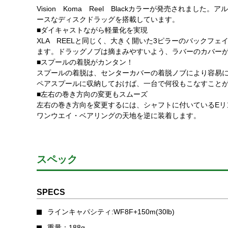
Vision Koma Reel Blackカラーが発売されま
ースなディスクドラッグを搭載しています。
■ダイキャストながら軽量化を実現
XLA REELと同じく、大きく開いた3ピラーのバックフ
ます。ドラッグノブは摘まみやすいよう、ラバーのカバー
■スプールの着脱がカンタン！
スプールの着脱は、センターカバーの着脱ノブにより容易
ペアスプールに収納しておけば、一台で何役もこなすこと
■左右の巻き方向の変更もスムーズ
左右の巻き方向を変更するには、シャフトに付いているEリ
ワンウエイ・ベアリングの天地を逆に装着します。
スペック
SPECS
ラインキャパシティ:WF8F+150m(30lb)
重量：188g