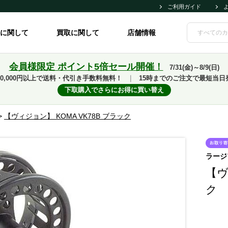
ご利用ガイド
に関して
買取に関して
店舗情報
会員様限定 ポイント5倍セール開催！
7/31(金)～8/9(日)
10,000円以上で送料・代引き手数料無料！
｜
15時までのご注文で最短当日
下取購入でさらにお得に買い替え
>
【ヴィジョン】 KOMA VK78B ブラック
ラージ
【ヴ
ク