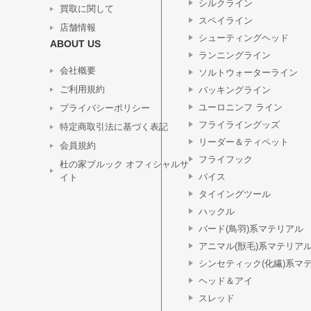
シルクライン
買取に関して
スペイライン
店舗情報
シューティングヘッド
ABOUT US
ランニングライン
会社概要
ソルトウォーターライン
ご利用規約
バッキングライン
ユーロニンフ ライン
プライバシーポリシー
フライライングッズ
特定商取引法に基づく表記
リーダー＆ティペット
会員規約
フライフック
杜の家ブルック オフィシャルサ
バイス
イト
タイイングツール
ハックル
バード(鳥羽)系マテリアル
アニマル(獣毛)系マテリア
シンセティック(化繊)系マ
ヘッド＆アイ
スレッド