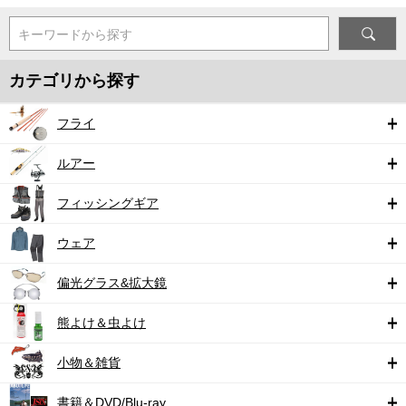
キーワードから探す
カテゴリから探す
フライ
ルアー
フィッシングギア
ウェア
偏光グラス&拡大鏡
熊よけ＆虫よけ
小物＆雑貨
書籍＆DVD/Blu-ray