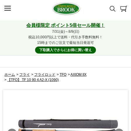
会員様限定 ポイント5倍セール開催！
7/31(金)～8/9(日)
税込10,000円以上で送料・代引き手数料無料！
15時までのご注文で最短当日発送可
下取購入でさらにお得に買い替え
ホーム
>
フライ
>
フライロッド
>
TFO
>
AXIOM IIX
>
【TFO】 TF 10 90 4 A2-X (1090)