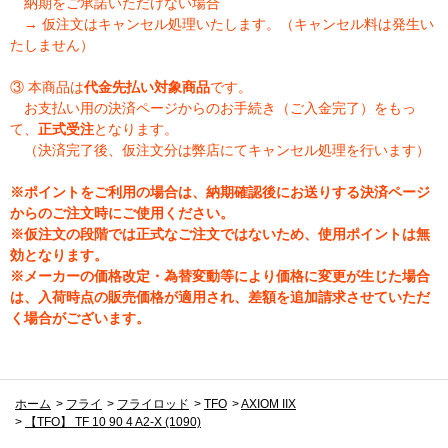
納期をご承諾いただけない場合
→ 仮注文はキャンセル処理いたします。（キャンセル料は発生い
たしません）
③ 本商品は
代金先払い対象商品
です。
お支払い用の決済ページからのお手続き（ご入金完了）をもっ
て、
正式受注
となります。
（決済完了後、仮注文分は弊店にてキャンセル処理を行います）
※ポイントをご利用の場合は、納期確認後にお送りする決済ページ
からのご注文時にご使用ください。
※仮注文の段階では正式なご注文ではないため、使用ポイントは無
効となります。
※メーカーの価格改定・為替変動等により価格に変更が生じた場合
は、入荷時点の販売価格が適用され、差額を追加請求させていただ
く場合がございます。
ホーム
>
フライ
>
フライロッド
>
TFO
>
AXIOM IIX
>
【TFO】 TF 10 90 4 A2-X (1090)