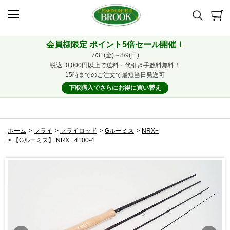
会員様限定 ポイント5倍セール開催！
7/31(金)～8/9(日)
税込10,000円以上で送料・代引き手数料無料！
15時までのご注文で最短当日発送可
下取購入でさらにお得に買い替え
ホーム
>
フライ
>
フライロッド
>
Gルーミス
>
NRX+
>
【Gルーミス】 NRX+ 4100-4