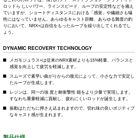
ロッドら しいパワー、ラインスピード、ループの安定性などを備え
ていますが、ショートディスタンスにおける「感覚」や繊細さも犠
牲にはなっていません。あらゆるキャスト距離、あらゆる難度の釣
りにおいて、NRX+は自信をもったループを繰り出してくれるでし
ょう。
DYNAMIC RECOVERY TECHNOLOGY
メガモジュラス+は従来のNRX素材よりも15%軽量、バランスと
感覚を向上して疲労を軽減します。
スムーズで素早い曲がりからの復元によって、小さな力で安定し
たループが生成します。
レジンは、同一の強 度と耐衝撃性 能をより少量で実現します。
すなわち重量軽減に貢献し、疲れにくいロッドが誕生します。
振動はただちに押さえ込まれますので、切れ味の良いポジティブ
なキャスト感が生まれます。
製品仕様