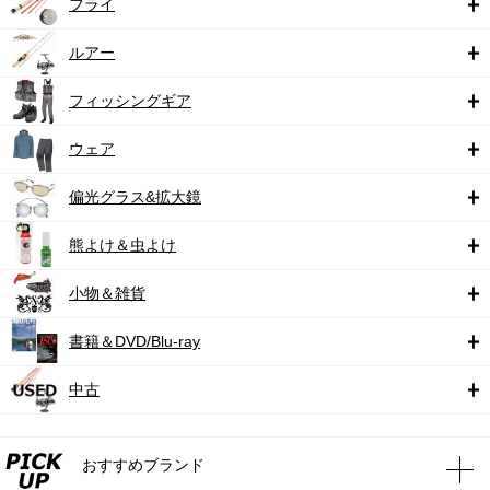
フライ
ルアー
フィッシングギア
ウェア
偏光グラス&拡大鏡
熊よけ＆虫よけ
小物＆雑貨
書籍＆DVD/Blu-ray
中古
おすすめブランド