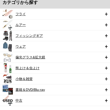
カテゴリから探す
フライ
ルアー
フィッシングギア
ウェア
偏光グラス&拡大鏡
熊よけ＆虫よけ
小物＆雑貨
書籍＆DVD/Blu-ray
中古