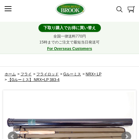
下取り購入でお得に買い替え
全国一律送料770円
15時までのご注文で最短当日発送可
For Overseas Customers
ホーム
>
フライ
>
フライロッド
>
Gルーミス
>
NRX+ LP
>
【Gルーミス】 NRX+LP 383-4