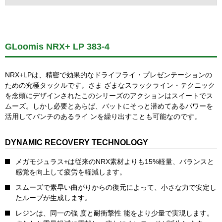
GLoomis NRX+ LP 383-4
NRX+LPは、精密で効果的なドライフライ・プレゼンテーションの
ための究極タックルです。さま ざまなスラックライン・テクニック
を念頭にデザインされたこのシリーズのアクションはスイートでス
ムーズ。しかし必要とあらば、バットにそっと潜めてあるパワーを
活用してパンチのあるライ ンを繰り出すことも可能なのです。
DYNAMIC RECOVERY TECHNOLOGY
メガモジュラス+は従来のNRX素材よりも15%軽量、バランスと
感覚を向上して疲労を軽減します。
スムーズで素早い曲がりからの復元によって、小さな力で安定し
たループが生成します。
レジンは、同一の強 度と耐衝撃性 能をより少量で実現します。