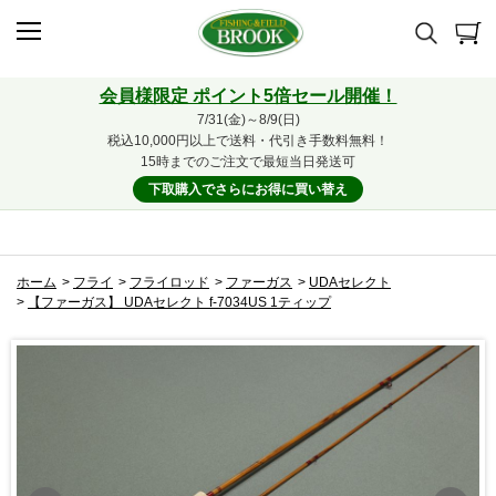
会員様限定 ポイント5倍セール開催！
7/31(金)～8/9(日)
税込10,000円以上で送料・代引き手数料無料！
15時までのご注文で最短当日発送可
下取購入でさらにお得に買い替え
ホーム
>
フライ
>
フライロッド
>
ファーガス
>
UDAセレクト
>
【ファーガス】 UDAセレクト f-7034US 1ティップ