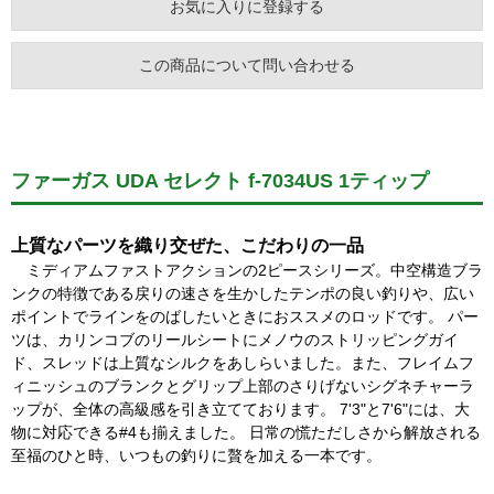
お気に入りに登録する
この商品について問い合わせる
ファーガス UDA セレクト f-7034US 1ティップ
上質なパーツを織り交ぜた、こだわりの一品
ミディアムファストアクションの2ピースシリーズ。中空構造ブラ
ンクの特徴である戻りの速さを生かしたテンポの良い釣りや、広い
ポイントでラインをのばしたいときにおススメのロッドです。 パー
ツは、カリンコブのリールシートにメノウのストリッピングガイ
ド、スレッドは上質なシルクをあしらいました。また、フレイムフ
ィニッシュのブランクとグリップ上部のさりげないシグネチャーラ
ップが、全体の高級感を引き立てております。 7'3"と7'6"には、大
物に対応できる#4も揃えました。 日常の慌ただしさから解放される
至福のひと時、いつもの釣りに贅を加える一本です。