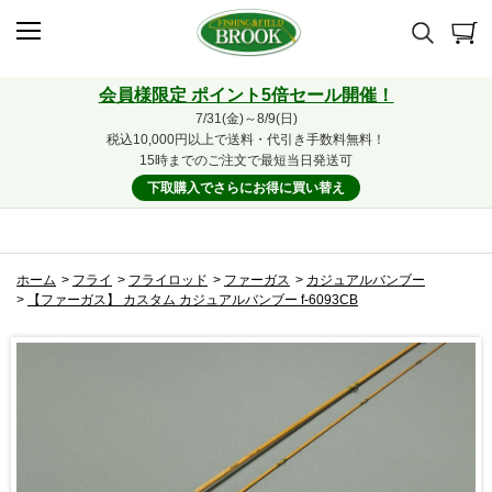
会員様限定 ポイント5倍セール開催！
7/31(金)～8/9(日)
税込10,000円以上で送料・代引き手数料無料！
15時までのご注文で最短当日発送可
下取購入でさらにお得に買い替え
ホーム
>
フライ
>
フライロッド
>
ファーガス
>
カジュアルバンブー
>
【ファーガス】 カスタム カジュアルバンブー f-6093CB