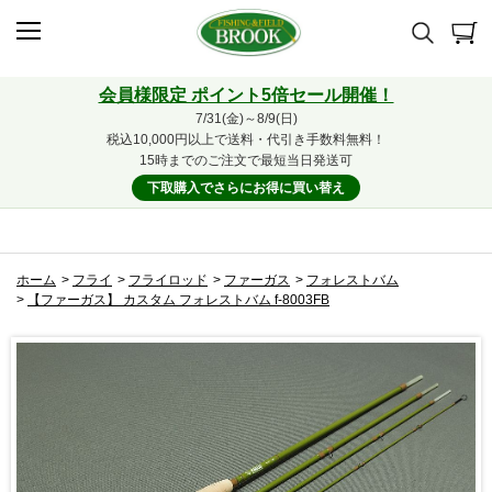
会員様限定 ポイント5倍セール開催！
7/31(金)～8/9(日)
税込10,000円以上で送料・代引き手数料無料！
15時までのご注文で最短当日発送可
下取購入でさらにお得に買い替え
ホーム
>
フライ
>
フライロッド
>
ファーガス
>
フォレストバム
>
【ファーガス】 カスタム フォレストバム f-8003FB