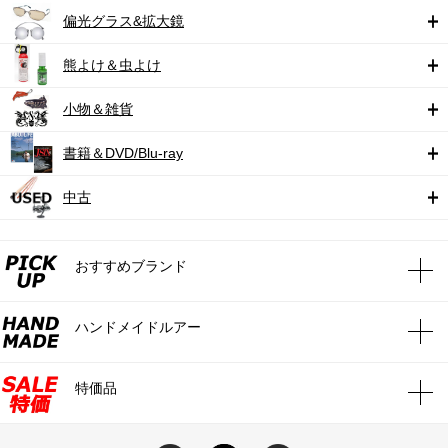
偏光グラス&拡大鏡
熊よけ＆虫よけ
小物＆雑貨
書籍＆DVD/Blu-ray
中古
おすすめブランド
ハンドメイドルアー
特価品