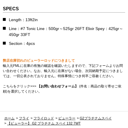
SPECS
Length：13ft2in
Line：#7 Tonic Line：500gr～525gr 26FT Elixir Spey：425gr～
450gr 33FT
Section：4pcs
弊店在庫切れのビューラーロッドにつきまして
輸入元FMLに在庫の有無の確認を確認いたしますので、下記フォームよりお問
い合わせください。なお、輸入元に在庫がない場合、次回納期予定につきまし
ては、一切公表されておりません。特殊事情につき何卒ご容赦ください。
こちらをクリック>>>
【お問い合わせフォーム】
(件名：商品の取り寄せご依
頼)を選択してください。
ホーム
>
フライ
>
フライロッド
>
ビューラー
>
G2プラチナムスペイ
>
【ビューラー】 G2 プラチナム スペイ 132 7WT