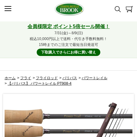
会員様限定 ポイント5倍セール開催！
7/31(金)～8/9(日)
税込10,000円以上で送料・代引き手数料無料！
15時までのご注文で最短当日発送可
下取購入でさらにお得に買い替え
ホーム
>
フライ
>
フライロッド
>
バリバス
>
パワートレイル
>
【バリバス】 パワートレイル PT908-4