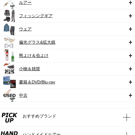
ルアー
フィッシングギア
ウェア
偏光グラス&拡大鏡
熊よけ＆虫よけ
小物＆雑貨
書籍＆DVD/Blu-ray
中古
おすすめブランド
ハンドメイドルアー