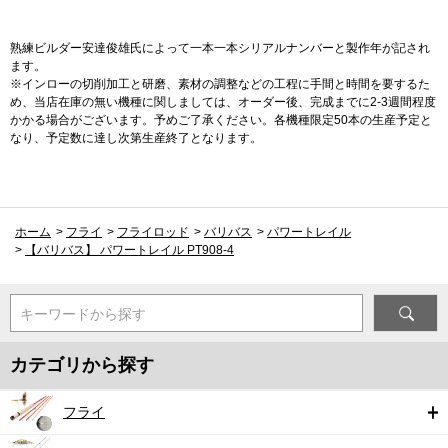
熟練ビルダー安達俊雄氏によって一本一本シリアルナンバーと製作年が記され
ます。
※インローの切削加工と研磨、素材の調整などの工程に手間と時間を要するた
め、当店在庫の無い機種に関しましては、オーダー後、完成までに2-3週間程度
かかる場合がございます。予めご了承ください。各機種限定50本の生産予定と
なり、予定数に達し次第生産終了となります。
ホーム
>
フライ
>
フライロッド
>
バリバス
>
パワートレイル
>
【バリバス】 パワートレイル PT908-4
キーワードから探す
カテゴリから探す
フライ