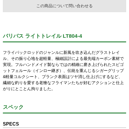
この商品について問い合わせる
バリバス ライトトレイル LT804-4
フライパックロッドのジャンルに新風を吹き込んだグラストレイ
ル、その振り心地を超軽量、極細設計による最先端カーボン素材で
実現。フルハンドメイド製ならではの精緻に磨き上げられたスピゴ
ットフェルール（インロー継ぎ）、伝統を重んじるシガーグリップ
&軽量コルクシート、ブランク表面はツヤ消し仕上げにするなど、
繊細な釣りを愛する老獪なフライマンたちが好むアクションと仕上
がりにとことん拘りました。
スペック
SPECS