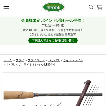
会員様限定 ポイント5倍セール開催！
7/31(金)～8/9(日)
税込10,000円以上で送料・代引き手数料無料！
15時までのご注文で最短当日発送可
下取購入でさらにお得に買い替え
ホーム
>
フライ
>
フライロッド
>
バリバス
>
ライトトレイル
>
【バリバス】 ライトトレイル LT804-4