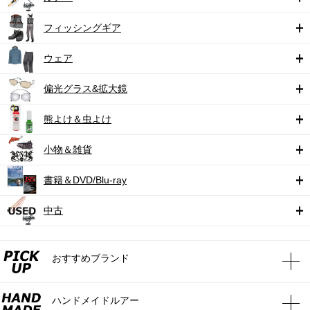
フィッシングギア
ウェア
偏光グラス&拡大鏡
熊よけ＆虫よけ
小物＆雑貨
書籍＆DVD/Blu-ray
中古
おすすめブランド
ハンドメイドルアー