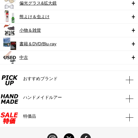
偏光グラス&拡大鏡
熊よけ＆虫よけ
小物＆雑貨
書籍＆DVD/Blu-ray
中古
おすすめブランド
ハンドメイドルアー
特価品