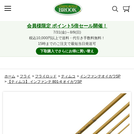
会員様限定 ポイント5倍セール開催！
7/31(金)～8/9(日)
税込10,000円以上で送料・代引き手数料無料！
15時までのご注文で最短当日発送可
下取購入でさらにお得に買い替え
ホーム
>
フライ
>
フライロッド
>
ティムコ
>
インファンテオイカワSP
>
【ティムコ】 インファンテ 801-4 オイカワSP