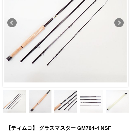
【ティムコ】 グラスマスター GM784-4 NSF