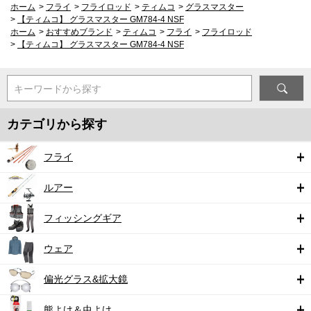
ホーム
>
フライ
>
フライロッド
>
ティムコ
>
グラスマスター
>
【ティムコ】 グラスマスター GM784-4 NSF
ホーム
>
おすすめブランド
>
ティムコ
>
フライ
>
フライロッド
>
【ティムコ】 グラスマスター GM784-4 NSF
キーワードから探す
カテゴリから探す
フライ
ルアー
フィッシングギア
ウェア
偏光グラス&拡大鏡
熊よけ＆虫よけ