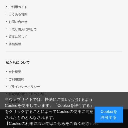
ご利用ガイド
よくある質問
お問い合わせ
下取り購入に関して
買取に関して
店舗情報
私たちについて
会社概要
ご利用規約
プライバシーポリシー
特定商取引法に基づく表記
当ウェブサイトでは、快適にご覧いただけるよう
会員規約
Cookieを使用しています。「Cookieを許可する」
をクリックすることによってCookieの使用に同意
Cookieを
されたものとみなされます。
許可する
【Cookieの利用についてはこちらをご覧くださ
© "Morinoie_Brook.com" All Rights Reserved.