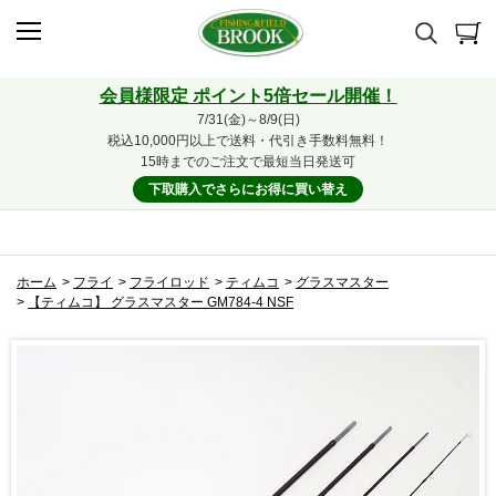
会員様限定 ポイント5倍セール開催！
7/31(金)～8/9(日)
税込10,000円以上で送料・代引き手数料無料！
15時までのご注文で最短当日発送可
下取購入でさらにお得に買い替え
ホーム
>
フライ
>
フライロッド
>
ティムコ
>
グラスマスター
>
【ティムコ】 グラスマスター GM784-4 NSF