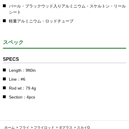
バール・ブラックウッド入りアルミニウム・スケルトン・リール
シート
軽量アルミニウム・ロッドチューブ
スペック
SPECS
Length：9ft0in
Line：#6
Rod wt：79.4g
Section：4pcs
ホーム
>
フライ
>
フライロッド
>
ダグラス
>
スカイG