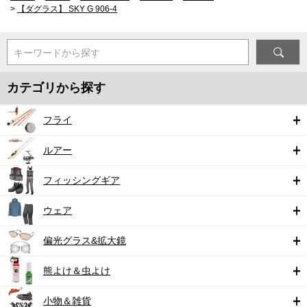
>
【ダグラス】 SKY G 906-4
キーワードから探す
カテゴリから探す
フライ
ルアー
フィッシングギア
ウェア
偏光グラス&拡大鏡
熊よけ＆虫よけ
小物＆雑貨