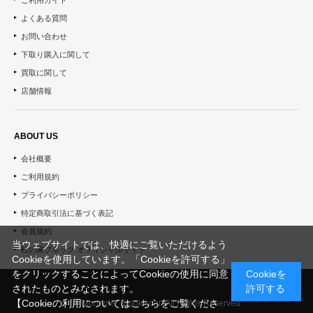
よくある質問
お問い合わせ
下取り購入に関して
買取に関して
店舗情報
ABOUT US
会社概要
ご利用規約
プライバシーポリシー
特定商取引法に基づく表記
会員規約
当ウェブサイトでは、快適にご覧いただけるよう
杜の家ブルック オフィシャルサイト
Cookieを使用しています。「Cookieを許可する」
をクリックすることによってCookieの使用に同意
Cookieを
されたものとみなされます。
許可する
【Cookieの利用についてはこちらをご覧くださ
© "Morinoie_Brook.com" All Rights Reserved.