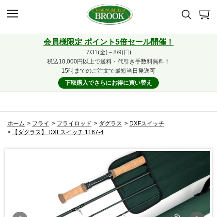
会員様限定 ポイント5倍セール開催！
7/31(金)～8/9(日)
税込10,000円以上で送料・代引き手数料無料！
15時までのご注文で最短当日発送可
下取購入でさらにお得に買い替え
ホーム
>
フライ
>
フライロッド
>
ダグラス
>
DXFスイッチ
>
【ダグラス】 DXFスイッチ 1167-4