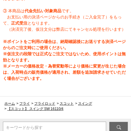
③ 本商品は
代金先払い対象商品
です。
お支払い用の決済ページからのお手続き（ご入金完了）をもっ
て、
正式受注
となります。
（決済完了後、仮注文分は弊店にてキャンセル処理を行います）
※ポイントをご利用の場合は、納期確認後にお送りする決済ページ
からのご注文時にご使用ください。
※仮注文の段階では正式なご注文ではないため、使用ポイントは無
効となります。
※メーカーの価格改定・為替変動等により価格に変更が生じた場合
は、入荷時点の販売価格が適用され、差額を追加請求させていただ
く場合がございます。
ホーム
>
フライ
>
フライロッド
>
スコット
>
スイング
>
【スコット】 スイング SW 16110/4
キーワードから探す