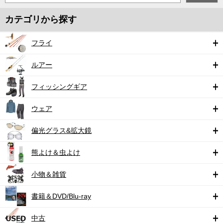
カテゴリから探す
フライ
ルアー
フィッシングギア
ウェア
偏光グラス&拡大鏡
熊よけ＆虫よけ
小物＆雑貨
書籍＆DVD/Blu-ray
中古