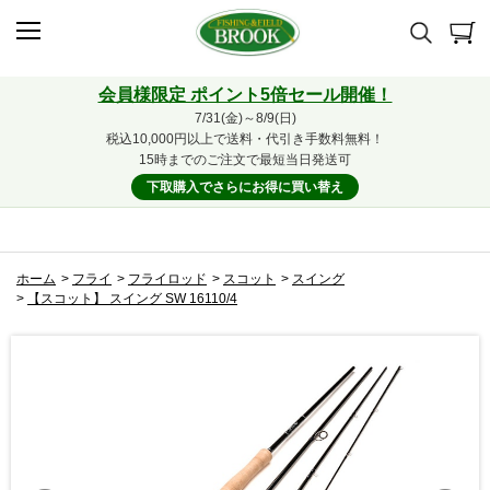
会員様限定 ポイント5倍セール開催！
7/31(金)～8/9(日)
税込10,000円以上で送料・代引き手数料無料！
15時までのご注文で最短当日発送可
下取購入でさらにお得に買い替え
ホーム
>
フライ
>
フライロッド
>
スコット
>
スイング
>
【スコット】 スイング SW 16110/4