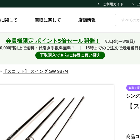
ご利用ガイド
に関して
買取に関して
店舗情報
会員様限定 ポイント5倍セール開催！
7/31(金)～8/9(日)
10,000円以上で送料・代引き手数料無料！
｜
15時までのご注文で最短当日
下取購入でさらにお得に買い替え
>
【スコット】 スイング SW 987/4
シング
【ス
商品コ