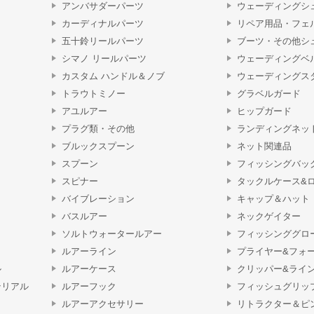
アンバサダーパーツ
ウェーディングシ
カーディナルパーツ
リペア用品・フェ
五十鈴リールパーツ
ブーツ・その他シ
シマノ リールパーツ
ウェーディングベ
カスタム ハンドル＆ノブ
ウェーディングス
トラウトミノー
グラベルガード
アユルアー
ヒップガード
プラグ類・その他
ランディングネッ
ブルックスプーン
ネット関連品
スプーン
フィッシングバッ
スピナー
タックルケース&
バイブレーション
キャップ＆ハット
バスルアー
ネックゲイター
ソルトウォータールアー
フィッシンググロ
ルアーライン
プライヤー&フォ
ル
ルアーケース
クリッパー&ライ
テリアル
ルアーフック
フィッシュグリッ
ルアーアクセサリー
リトラクター＆ピ