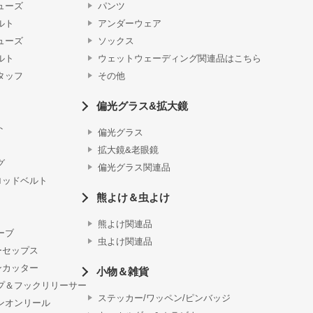
ューズ
パンツ
ルト
アンダーウェア
ューズ
ソックス
ルト
ウェットウェーディング関連品はこちら
タッフ
その他
偏光グラス&拡大鏡
ト
偏光グラス
拡大鏡&老眼鏡
グ
偏光グラス関連品
ロッドベルト
熊よけ＆虫よけ
熊よけ関連品
ーブ
虫よけ関連品
ーセップス
ンカッター
小物＆雑貨
プ＆フックリリーサー
ステッカー/ワッペン/ピンバッジ
ンオンリール