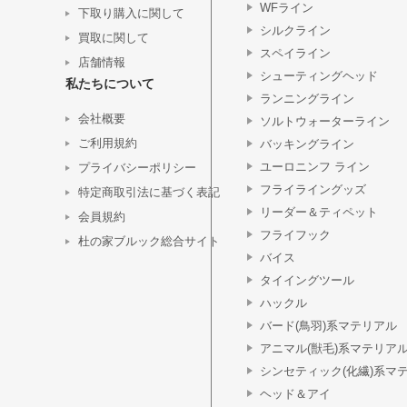
WFライン
下取り購入に関して
シルクライン
買取に関して
スペイライン
店舗情報
シューティングヘッド
私たちについて
ランニングライン
会社概要
ソルトウォーターライン
ご利用規約
バッキングライン
ユーロニンフ ライン
プライバシーポリシー
フライライングッズ
特定商取引法に基づく表記
リーダー＆ティペット
会員規約
フライフック
杜の家ブルック総合サイト
バイス
タイイングツール
ハックル
バード(鳥羽)系マテリアル
アニマル(獣毛)系マテリア
シンセティック(化繊)系マ
ヘッド＆アイ