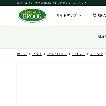
ルアー＆フライ専門店 杜の家ブルック オンラインショップ
サイトマップ
下取り購入
税込
ホーム
>
フライ
>
フライロッド
>
スコット
>
スイング