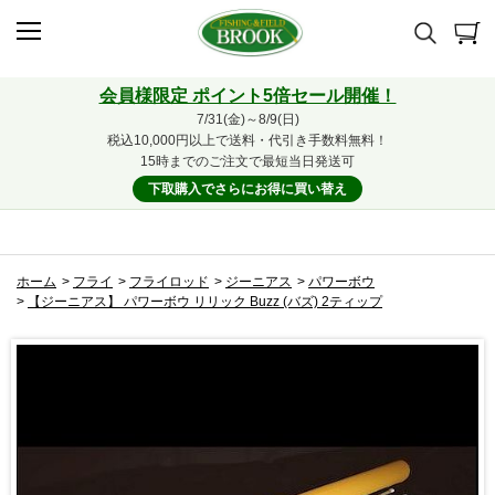
会員様限定 ポイント5倍セール開催！
7/31(金)～8/9(日)
税込10,000円以上で送料・代引き手数料無料！
15時までのご注文で最短当日発送可
下取購入でさらにお得に買い替え
ホーム
>
フライ
>
フライロッド
>
ジーニアス
>
パワーボウ
>
【ジーニアス】 パワーボウ リリック Buzz (バズ) 2ティップ