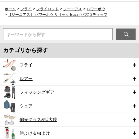
ホーム
>
フライ
>
フライロッド
>
ジーニアス
>
パワーボウ
>
【ジーニアス】 パワーボウ リリック Buzz (バズ) 2ティップ
キーワードから探す
カテゴリから探す
フライ
ルアー
フィッシングギア
ウェア
偏光グラス&拡大鏡
熊よけ＆虫よけ