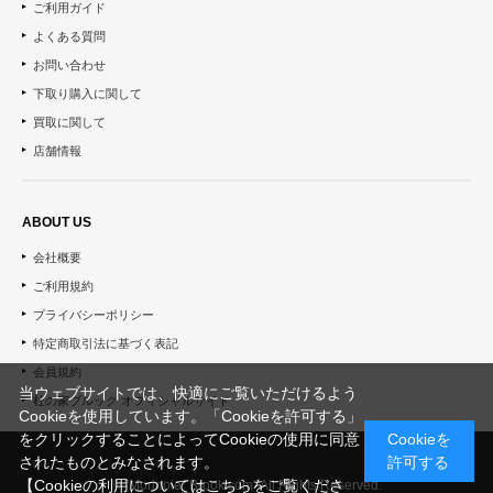
ご利用ガイド
よくある質問
お問い合わせ
下取り購入に関して
買取に関して
店舗情報
ABOUT US
会社概要
ご利用規約
プライバシーポリシー
特定商取引法に基づく表記
会員規約
当ウェブサイトでは、快適にご覧いただけるよう
杜の家ブルック オフィシャルサイト
Cookieを使用しています。「Cookieを許可する」
をクリックすることによってCookieの使用に同意
Cookieを
されたものとみなされます。
許可する
【Cookieの利用についてはこちらをご覧くださ
© "Morinoie_Brook.com" All Rights Reserved.