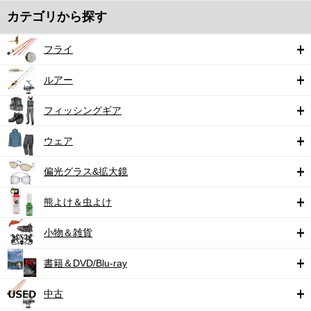
カテゴリから探す
フライ
ルアー
フィッシングギア
ウェア
偏光グラス&拡大鏡
熊よけ＆虫よけ
小物＆雑貨
書籍＆DVD/Blu-ray
中古