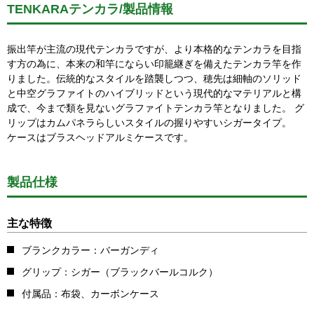
TENKARAテンカラ/製品情報
振出竿が主流の現代テンカラですが、より本格的なテンカラを目指
す方の為に、本来の和竿にならい印籠継ぎを備えたテンカラ竿を作
りました。伝統的なスタイルを踏襲しつつ、穂先は細軸のソリッド
と中空グラファイトのハイブリッドという現代的なマテリアルと構
成で、今まで類を見ないグラファイトテンカラ竿となりました。 グ
リップはカムパネラらしいスタイルの握りやすいシガータイプ。
ケースはブラスヘッドアルミケースです。
製品仕様
主な特徴
ブランクカラー：バーガンディ
グリップ：シガー（ブラックバールコルク）
付属品：布袋、カーボンケース