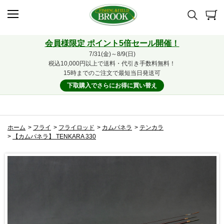
会員様限定 ポイント5倍セール開催！
7/31(金)～8/9(日)
税込10,000円以上で送料・代引き手数料無料！
15時までのご注文で最短当日発送可
下取購入でさらにお得に買い替え
ホーム
>
フライ
>
フライロッド
>
カムパネラ
>
テンカラ
>
【カムパネラ】 TENKARA 330