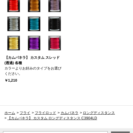
【カムパネラ】 カスタム スレッド
(透過) 各種
カラーよりお好みのタイプをお選び
ください。
￥1,210
ホーム
>
フライ
>
フライロッド
>
カムパネラ
>
ロングディスタンス
>
【カムパネラ】 カスタム ロングディスタンス C3904LD