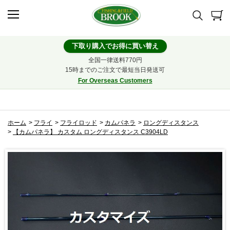
下取り購入でお得に買い替え
全国一律送料770円
15時までのご注文で最短当日発送可
For Overseas Customers
ホーム
>
フライ
>
フライロッド
>
カムパネラ
>
ロングディスタンス
>
【カムパネラ】 カスタム ロングディスタンス C3904LD