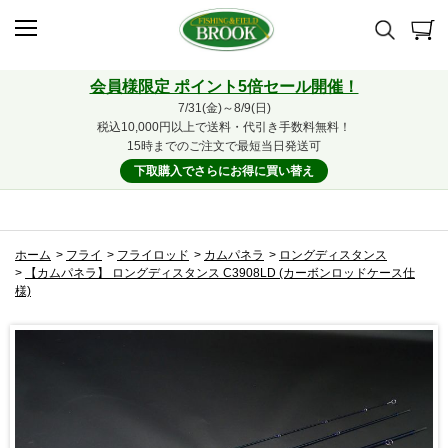
会員様限定 ポイント5倍セール開催！
7/31(金)～8/9(日)
税込10,000円以上で送料・代引き手数料無料！
15時までのご注文で最短当日発送可
下取購入でさらにお得に買い替え
ホーム
>
フライ
>
フライロッド
>
カムパネラ
>
ロングディスタンス
>
【カムパネラ】 ロングディスタンス C3908LD (カーボンロッドケース仕
様)