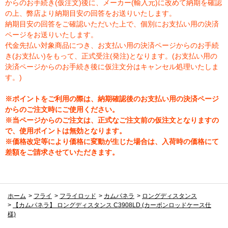
からのお手続き(仮注文)後に、メーカー(輸入元)に改めて納期を確認
の上、弊店より納期目安の回答をお送りいたします。
納期目安の回答をご確認いただいた上で、個別にお支払い用の決済
ページをお送りいたします。
代金先払い対象商品につき、お支払い用の決済ページからのお手続
き(お支払い)をもって、正式受注(発注)となります。(お支払い用の
決済ページからのお手続き後に仮注文分はキャンセル処理いたしま
す。)
※ポイントをご利用の際は、納期確認後のお支払い用の決済ページ
からのご注文時にご使用ください。
※当ページからのご注文は、正式なご注文前の仮注文となりますの
で、使用ポイントは無効となります。
※価格改定等により価格に変動が生じた場合は、入荷時の価格にて
差額をご請求させていただきます。
ホーム
>
フライ
>
フライロッド
>
カムパネラ
>
ロングディスタンス
>
【カムパネラ】 ロングディスタンス C3908LD (カーボンロッドケース仕
様)