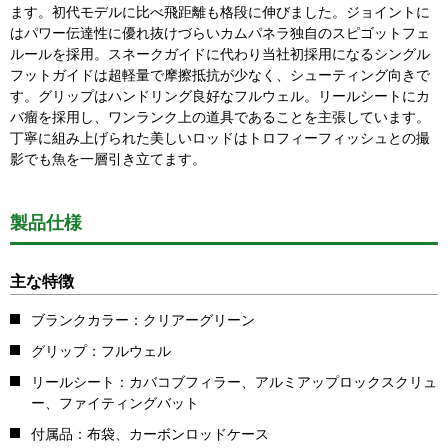
ます。初代モデルに比べ飛距離も格段に伸びました。ジョイントに
はパワー伝達性に優れ抜けづらいカムパネラ独自のスピゴットフェ
ルールを採用。スネークガイドに代わり当社初採用になるシングル
フットガイドは超軽量で摩擦抵抗が少なく、シューティング向きで
す。グリップはハンドリング良好なフルウェル。リールシートにカ
バ瘤を採用し、ワンランク上の道具であることを主張しています。
丁寧に組み上げられた美しいロッドはトロフィーフィッシュとの撮
影でも魚を一層引き立てます。
製品仕様
主な特徴
ブランクカラー：クリアーグリーン
グリップ：フルウェル
リールシート：カバコブフィラー、アルミアップロックスクリュ
ー、ファイティングバット
付属品：布袋、カーボンロッドケース