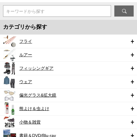
キーワードから探す
カテゴリから探す
フライ
ルアー
フィッシングギア
ウェア
偏光グラス&拡大鏡
熊よけ＆虫よけ
小物＆雑貨
書籍＆DVD/Blu-ray