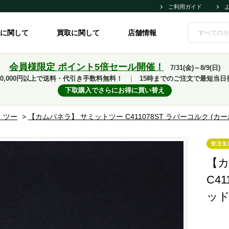
ご利用ガイド
に関して
買取に関して
店舗情報
会員様限定 ポイント5倍セール開催！
7/31(金)～8/9(日)
10,000円以上で送料・代引き手数料無料！
｜
15時までのご注文で最短当日
下取購入でさらにお得に買い替え
 ツー
>
【カムパネラ】 サミットツー C411078ST ラバーコルク (
【カ
C4
ッド