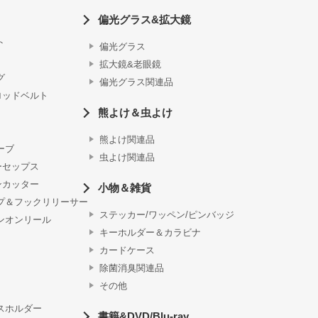
偏光グラス&拡大鏡
ト
偏光グラス
拡大鏡&老眼鏡
グ
偏光グラス関連品
ロッドベルト
熊よけ＆虫よけ
熊よけ関連品
ーブ
虫よけ関連品
ーセップス
ンカッター
小物＆雑貨
プ＆フックリリーサー
ステッカー/ワッペン/ピンバッジ
ンオンリール
キーホルダー＆カラビナ
カードケース
除菌消臭関連品
その他
スホルダー
書籍&DVD/Blu-ray