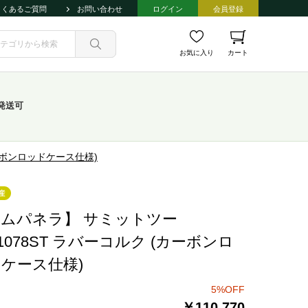
よくあるご質問
お問い合わせ
ログイン
会員登録
お気に入り
カート
発送可
カーボンロッドケース仕様)
ムパネラ】 サミットツー
11078ST ラバーコルク (カーボンロ
ケース仕様)
5%OFF
￥110,770