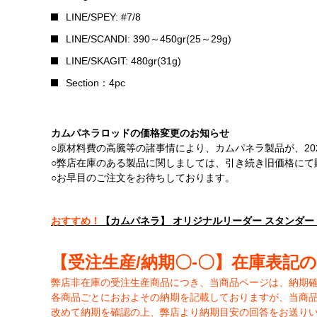
LINE/SPEY: #7/8
LINE/SCANDI: 390～450gr(25～29g)
LINE/SKAGIT: 480gr(31g)
Section：4pc
カムパネラロッドの価格変更のお知らせ
○原材料費の高騰等の諸事情により、カムパネラ製品が、202
○弊店在庫のある製品に関しましては、引き続き旧価格にて
○お早目のご注文をお待ちしております。
おすすめ！
【カムパネラ】 オリジナルリーダー スタンダ
【受注生産/納期〇-〇】在庫表記
弊店非在庫の受注生産商品につき、当商品ページは、納期
各商品ごとにおおよその納期を記載しておりますが、当商品ペ
改めて納期を確認の上、弊店より納期目安の回答をお送り