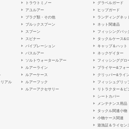
トラウトミノー
グラベルガード
アユルアー
ヒップガード
プラグ類・その他
ランディングネッ
ブルックスプーン
ネット関連品
スプーン
フィッシングバッ
スピナー
タックルケース&
バイブレーション
キャップ＆ハット
バスルアー
ネックゲイター
ソルトウォータールアー
フィッシンググロ
ルアーライン
プライヤー&フォ
ル
ルアーケース
クリッパー&ライ
テリアル
ルアーフック
フィッシュグリッ
ルアーアクセサリー
リトラクター＆ピ
シートカバー
メンテナンス用品
タックル関連小物
小物ケース関連
遊漁証＆ライセン