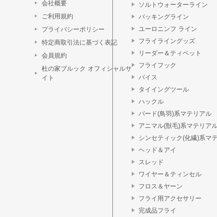
会社概要
ソルトウォーターライン
ご利用規約
バッキングライン
ユーロニンフ ライン
プライバシーポリシー
フライライングッズ
特定商取引法に基づく表記
リーダー＆ティペット
会員規約
フライフック
杜の家ブルック オフィシャルサ
バイス
イト
タイイングツール
ハックル
バード(鳥羽)系マテリアル
アニマル(獣毛)系マテリア
シンセティック(化繊)系マ
ヘッド＆アイ
スレッド
ワイヤー＆ティンセル
フロス＆ヤーン
フライ用アクセサリー
完成品フライ