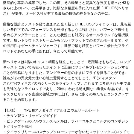
徹底的な革新の成果でした。この度、その軽量さと驚異的な強度を纏ったH3を
さらに上のレベルに昇華させ、比類なき精度を手に入れた新「HELIOS(ヘリオ
ス)」が誕生。オービス社が有する最新の技術の粋をあなたの手に。
厳格な設計とテストを経て生まれた全く新しいHELIOSフライロッドは、最も厳
しい条件下でのパフォーマンスを発揮するように設計され、パワーと正確性を
求めるアングラーにとって、どんな状況にも対応するオールラウンドな選択肢
です。狭いトラウトストリームからソルトフラットでのダブルホールまで、そ
の汎用性はゲームチェンジャーです。世界で最も精度とパワーに優れたフライ
ロッドがあなたの手にあれば、何だって可能です。
新ヘリオスは4倍のキャスト精度を確立したことで、近距離はもちろん、ロング
キャストにおいても狙ったポイントに正確にフライをプレゼンテーションする
ことが容易になりました。アングラーの意のままにフライを操ることができ、
誰もがその異次元の使い心地に驚愕することでしょう。“D(ディスタン
ス)”と“F(フィネス)”の両シリーズをラインナップ。これまでに考案された中で最
も先進的なフライロッドであり、20年にわたる絶え間ない進化の結晶です。キ
ャスタビリティを直感の領域に押し上げ、さらに多くの魚たちとコンタクトす
ることを約束します。
【仕様】 ・TYPE IIIアノダイズドアルミニウムリールシート
・チタン製ストリッピングガイド
・ビッグゲームのフルウェルズモデルは、ラバーコルクとコルクのコンポジッ
トグリップを採用
・クイックリリースのスナップクロージャーが付いたロッドソックス(ロッドモ