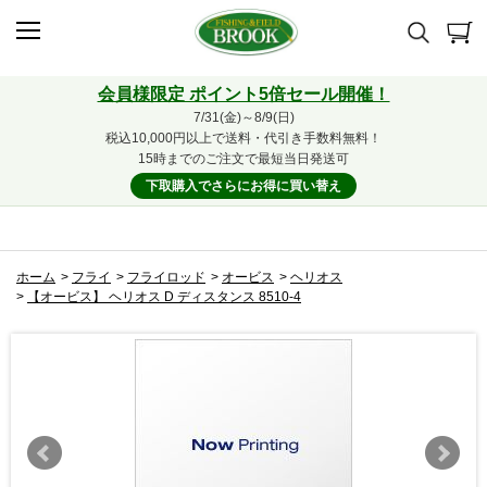
会員様限定 ポイント5倍セール開催！
7/31(金)～8/9(日)
税込10,000円以上で送料・代引き手数料無料！
15時までのご注文で最短当日発送可
下取購入でさらにお得に買い替え
ホーム
>
フライ
>
フライロッド
>
オービス
>
ヘリオス
>
【オービス】 ヘリオス D ディスタンス 8510-4