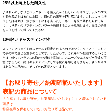
25%以上向上した耐久性
より多くのしなりとバックボーンを備えた全く新しいヘリオスは、以前の世代
や競合製品をはるかに上回り、耐久性の限界を押し広げます。これによって増
加した許容力は、魚がボートの下を走ったり、ネットを見て暴れたりする際
に、より多くのリフティングパワーを発揮することを意味します。最後の瞬間
を自信を持って戦ってください。
10%軽いキャスティング性
スウィングウェイトはスケールで測定されるものではなく、キャスト中におい
て手の中で感じる重さのことです。したがって、これを10%軽減するというこ
とは、軽快でバランスの取れた感触を意味し、スムーズなエネルギー伝達を可
能にするため、終日キャスティングしても疲れを感じさせません。新ヘリオス
はあなたの意志の、そして体の延長となります。
【お取り寄せ／納期確認いたします】
表記の商品について
「在庫：【お取り寄せ／納期確認いたします】」と表示されている
商品は、
弊店在庫を保有していないお取り寄せ品です。