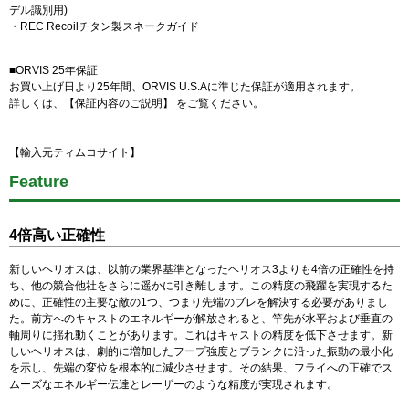
デル識別用)
・REC Recoilチタン製スネークガイド
■ORVIS 25年保証
お買い上げ日より25年間、ORVIS U.S.Aに準じた保証が適用されます。
詳しくは、
【保証内容のご説明】
をご覧ください。
【輸入元ティムコサイト】
Feature
4倍高い正確性
新しいヘリオスは、以前の業界基準となったヘリオス3よりも4倍の正確性を持
ち、他の競合他社をさらに遥かに引き離します。この精度の飛躍を実現するた
めに、正確性の主要な敵の1つ、つまり先端のブレを解決する必要がありまし
た。前方へのキャストのエネルギーが解放されると、竿先が水平および垂直の
軸周りに揺れ動くことがあります。これはキャストの精度を低下させます。新
しいヘリオスは、劇的に増加したフープ強度とブランクに沿った振動の最小化
を示し、先端の変位を根本的に減少させます。その結果、フライへの正確でス
ムーズなエネルギー伝達とレーザーのような精度が実現されます。