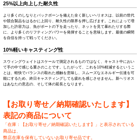
25%以上向上した耐久性
より多くのしなりとバックボーンを備えた全く新しいヘリオスは、以前の世代
や競合製品をはるかに上回り、耐久性の限界を押し広げます。これによって増
加した許容力は、魚がボートの下を走ったり、ネットを見て暴れたりする際
に、より多くのリフティングパワーを発揮することを意味します。最後の瞬間
を自信を持って戦ってください。
10%軽いキャスティング性
スウィングウェイトはスケールで測定されるものではなく、キャスト中におい
て手の中で感じる重さのことです。したがって、これを10%軽減するというこ
とは、軽快でバランスの取れた感触を意味し、スムーズなエネルギー伝達を可
能にするため、終日キャスティングしても疲れを感じさせません。新ヘリオス
はあなたの意志の、そして体の延長となります。
【お取り寄せ／納期確認いたします】
表記の商品について
「在庫：【お取り寄せ／納期確認いたします】」と表示されている
商品は、
弊店在庫を保有していないお取り寄せ品です。