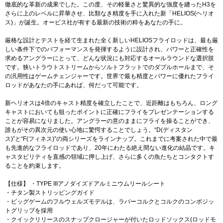
徹底的な革新の成果でした。この度、その軽量さと驚異的な強度を纏ったH3を
さらに上のレベルに昇華させ、比類なき精度を手に入れた新「HELIOS(ヘリオ
ス)」が誕生。オービス社が有する最新の技術の粋をあなたの手に。
厳格な設計とテストを経て生まれた全く新しいHELIOSフライロッドは、最も厳
しい条件下でのパフォーマンスを発揮するように設計され、パワーと正確性を
求めるアングラーにとって、どんな状況にも対応するオールラウンドな選択肢
です。狭いトラウトストリームからソルトフラットでのダブルホールまで、そ
の汎用性はゲームチェンジャーです。世界で最も精度とパワーに優れたフライ
ロッドがあなたの手にあれば、何だって可能です。
新ヘリオスは4倍のキャスト精度を確立したことで、近距離はもちろん、ロング
キャストにおいても狙ったポイントに正確にフライをプレゼンテーションする
ことが容易になりました。アングラーの意のままにフライを操ることができ、
誰もがその異次元の使い心地に驚愕することでしょう。“D(ディスタン
ス)”と“F(フィネス)”の両シリーズをラインナップ。これまでに考案された中で最
も先進的なフライロッドであり、20年にわたる絶え間ない進化の結晶です。キ
ャスタビリティを直感の領域に押し上げ、さらに多くの魚たちとコンタクトす
ることを約束します。
【仕様】 ・TYPE IIIアノダイズドアルミニウムリールシート
・チタン製ストリッピングガイド
・ビッグゲームのフルウェルズモデルは、ラバーコルクとコルクのコンポジッ
トグリップを採用
・クイックリリースのスナップクロージャーが付いたロッドソックス(ロッドモ