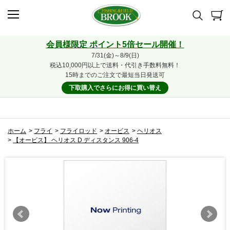
会員様限定 ポイント5倍セール開催！
7/31(金)～8/9(日)
税込10,000円以上で送料・代引き手数料無料！
15時までのご注文で最短当日発送可
下取購入でさらにお得に買い替え
ホーム
>
フライ
>
フライロッド
>
オービス
>
ヘリオス
>
【オービス】 ヘリオス D ディスタンス 906-4