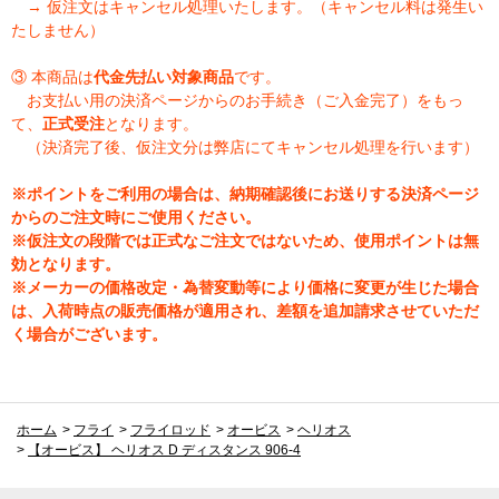
→ 仮注文はキャンセル処理いたします。（キャンセル料は発生い
たしません）
③ 本商品は
代金先払い対象商品
です。
お支払い用の決済ページからのお手続き（ご入金完了）をもっ
て、
正式受注
となります。
（決済完了後、仮注文分は弊店にてキャンセル処理を行います）
※ポイントをご利用の場合は、納期確認後にお送りする決済ページ
からのご注文時にご使用ください。
※仮注文の段階では正式なご注文ではないため、使用ポイントは無
効となります。
※メーカーの価格改定・為替変動等により価格に変更が生じた場合
は、入荷時点の販売価格が適用され、差額を追加請求させていただ
く場合がございます。
ホーム
>
フライ
>
フライロッド
>
オービス
>
ヘリオス
>
【オービス】 ヘリオス D ディスタンス 906-4