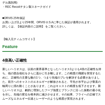
デル識別用)
・REC Recoilチタン製スネークガイド
■ORVIS 25年保証
お買い上げ日より25年間、ORVIS U.S.Aに準じた保証が適用されます。
詳しくは、
【保証内容のご説明】
をご覧ください。
【輸入元ティムコサイト】
Feature
4倍高い正確性
新しいヘリオスは、以前の業界基準となったヘリオス3よりも4倍の正確性を持
ち、他の競合他社をさらに遥かに引き離します。この精度の飛躍を実現するた
めに、正確性の主要な敵の1つ、つまり先端のブレを解決する必要がありまし
た。前方へのキャストのエネルギーが解放されると、竿先が水平および垂直の
軸周りに揺れ動くことがあります。これはキャストの精度を低下させます。新
しいヘリオスは、劇的に増加したフープ強度とブランクに沿った振動の最小化
を示し、先端の変位を根本的に減少させます。その結果、フライへの正確でス
ムーズなエネルギー伝達とレーザーのような精度が実現されます。