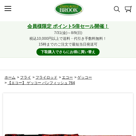
会員様限定 ポイント5倍セール開催！
7/31(金)～8/9(日)
税込10,000円以上で送料・代引き手数料無料！
15時までのご注文で最短当日発送可
下取購入でさらにお得に買い替え
ホーム
>
フライ
>
フライロッド
>
エコー
>
ゲッコー
>
【エコー】 ゲッコー パンフィッシュ 764