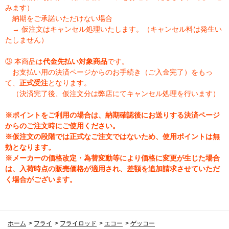
みます）
納期をご承諾いただけない場合
→ 仮注文はキャンセル処理いたします。（キャンセル料は発生い
たしません）
③ 本商品は
代金先払い対象商品
です。
お支払い用の決済ページからのお手続き（ご入金完了）をもっ
て、
正式受注
となります。
（決済完了後、仮注文分は弊店にてキャンセル処理を行います）
※ポイントをご利用の場合は、納期確認後にお送りする決済ページ
からのご注文時にご使用ください。
※仮注文の段階では正式なご注文ではないため、使用ポイントは無
効となります。
※メーカーの価格改定・為替変動等により価格に変更が生じた場合
は、入荷時点の販売価格が適用され、差額を追加請求させていただ
く場合がございます。
ホーム
>
フライ
>
フライロッド
>
エコー
>
ゲッコー