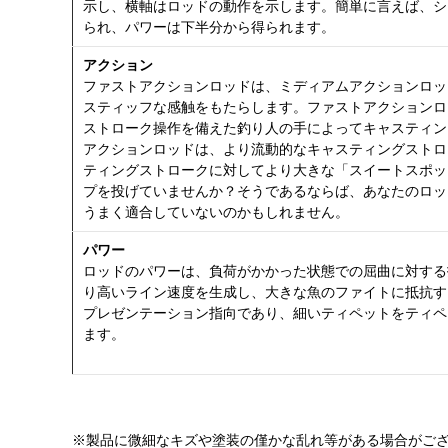
示し、横軸はロッドの動作を示します。簡単に言えば、シ
られ、パワーは下半分から得られます。
アクション
ファストアクションロッドは、ミディアムアクションロッ
スティッフな感触をもたらします。ファストアクションロ
ストローク操作を備えた釣り人の手によってキャスティン
アクションロッドは、より流動的なキャスティングストロ
ティングストロークに対してより大きな「スイートスポッ
プを投げていませんか？そうであるならば、あなたのロッ
うまく適合していないのかもしれません。
パワー
ロッドのパワーは、負荷がかかった状態での屈曲に対する
り高いライン速度を生成し、大きな魚のファイトに抵抗す
プレゼンテーション指向であり、細いティペットをティペ
ます。
※製品に微細なキズや塗装の僅かな乱れ等がある場合がご