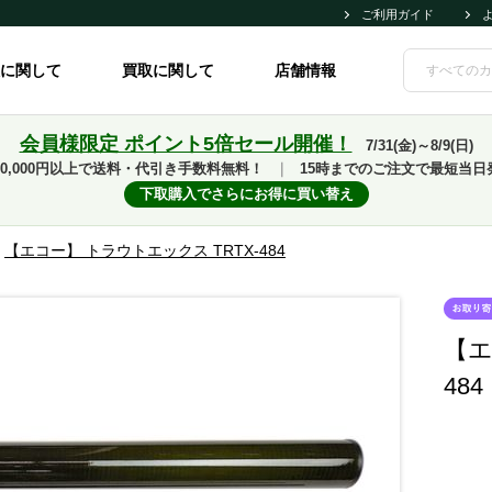
ご利用ガイド
に関して
買取に関して
店舗情報
会員様限定 ポイント5倍セール開催！
7/31(金)～8/9(日)
10,000円以上で送料・代引き手数料無料！
｜
15時までのご注文で最短当日
下取購入でさらにお得に買い替え
>
【エコー】 トラウトエックス TRTX-484
【エ
484