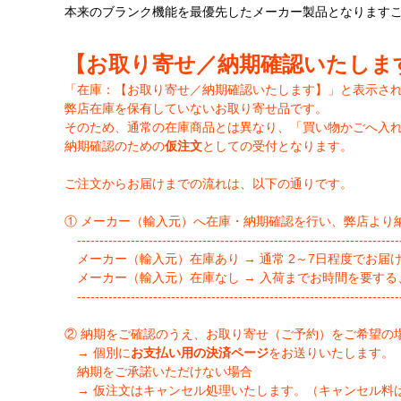
本来のブランク機能を最優先したメーカー製品となります
【お取り寄せ／納期確認いたしま
「在庫：【お取り寄せ／納期確認いたします】」と表示さ
弊店在庫を保有していないお取り寄せ品です。
そのため、通常の在庫商品とは異なり、「買い物かごへ入
納期確認のための
仮注文
としての受付となります。
ご注文からお届けまでの流れは、以下の通りです。
① メーカー（輸入元）へ在庫・納期確認を行い、弊店より
-------------------------------------------------------------------------
メーカー（輸入元）在庫あり → 通常 2～7日程度でお届
メーカー（輸入元）在庫なし → 入荷までお時間を要する
-------------------------------------------------------------------------
② 納期をご確認のうえ、お取り寄せ（ご予約）をご希望の
→ 個別に
お支払い用の決済ページ
をお送りいたします。
納期をご承諾いただけない場合
→ 仮注文はキャンセル処理いたします。（キャンセル料