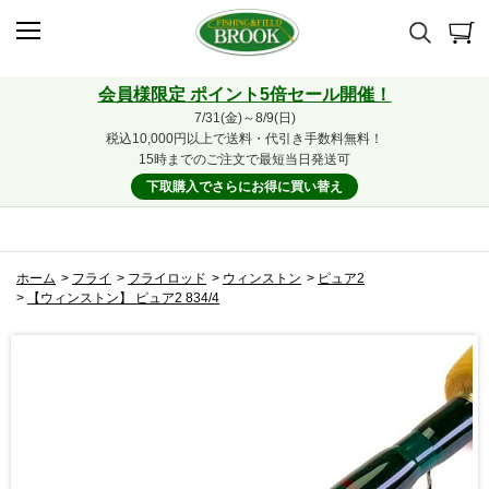
会員様限定 ポイント5倍セール開催！
7/31(金)～8/9(日)
税込10,000円以上で送料・代引き手数料無料！
15時までのご注文で最短当日発送可
下取購入でさらにお得に買い替え
ホーム
>
フライ
>
フライロッド
>
ウィンストン
>
ピュア2
>
【ウィンストン】 ピュア2 834/4