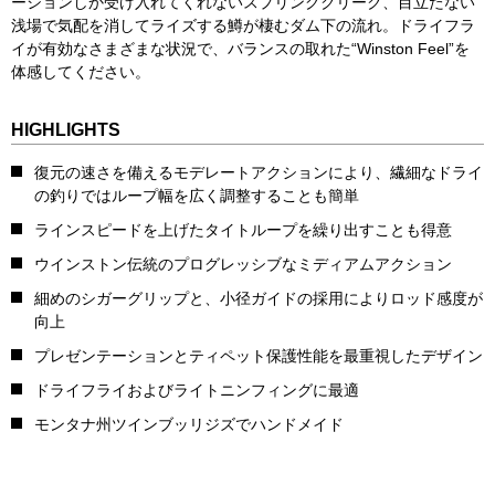
ーションしか受け入れてくれないスプリングクリーク、目立たない
浅場で気配を消してライズする鱒が棲むダム下の流れ。ドライフラ
イが有効なさまざまな状況で、バランスの取れた“Winston Feel”を
体感してください。
HIGHLIGHTS
復元の速さを備えるモデレートアクションにより、繊細なドライ
の釣りではループ幅を広く調整することも簡単
ラインスピードを上げたタイトループを繰り出すことも得意
ウインストン伝統のプログレッシブなミディアムアクション
細めのシガーグリップと、小径ガイドの採用によりロッド感度が
向上
プレゼンテーションとティペット保護性能を最重視したデザイン
ドライフライおよびライトニンフィングに最適
モンタナ州ツインブッリジズでハンドメイド