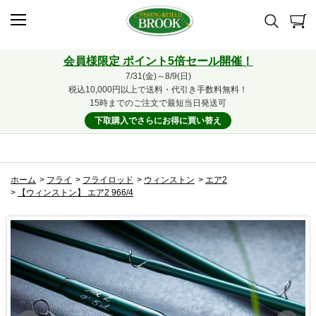
会員様限定 ポイント5倍セール開催！
7/31(金)～8/9(日)
税込10,000円以上で送料・代引き手数料無料！
15時までのご注文で最短当日発送可
下取購入でさらにお得に買い替え
ホーム
>
フライ
>
フライロッド
>
ウィンストン
>
エア2
>
【ウィンストン】 エア2 966/4