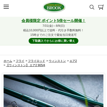
会員様限定 ポイント5倍セール開催！
7/31(金)～8/9(日)
税込10,000円以上で送料・代引き手数料無料！
15時までのご注文で最短当日発送可
下取購入でさらにお得に買い替え
ホーム
>
フライ
>
フライロッド
>
ウィンストン
>
エア2
>
【ウィンストン】 エア2 905/4