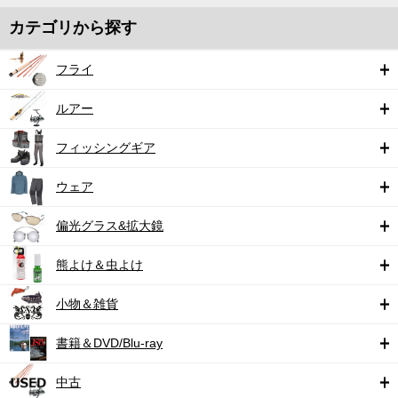
カテゴリから探す
フライ
ルアー
フィッシングギア
ウェア
偏光グラス&拡大鏡
熊よけ＆虫よけ
小物＆雑貨
書籍＆DVD/Blu-ray
中古