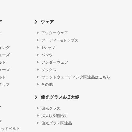
ア
ウェア
ト
アウターウェア
フーディー&トップス
ィング
Tシャツ
ューズ
パンツ
ルト
アンダーウェア
ューズ
ソックス
ルト
ウェットウェーディング関連品はこちら
タッフ
その他
偏光グラス&拡大鏡
ト
偏光グラス
拡大鏡&老眼鏡
グ
偏光グラス関連品
ロッドベルト