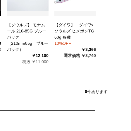
【ソウルズ】 モナム
【ダイワ】 ダイワx
ー
ール 210-85G ブルー
ソウルズ ヒメポンTG
バック
60g 各種
0
（210mm85g ブルー
10%OFF
0
バック）
￥3,366
￥12,100
通常価格 ￥3,740
税抜 ￥11,000
6
件あります