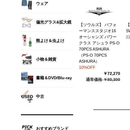
ウェア
偏光グラス&拡大鏡
【ソウルズ】 パフォ
【
ーマンススタジオ16
S
オーシャンズ パワー
2
熊よけ＆虫よけ
クラス アシュラ PS-O
70PCS ASHURA
（PS-O 70PCS
小物＆雑貨
ASHURA）
10%OFF
￥72,270
書籍＆DVD/Blu-ray
通常価格 ￥80,300
中古
おすすめブランド