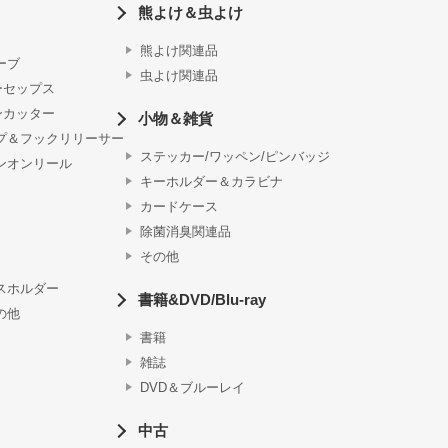
熊よけ＆虫よけ
熊よけ関連品
ーブ
虫よけ関連品
ーセップス
ンカッター
小物＆雑貨
プ＆フックリリーサー
ステッカー/ワッペン/ピンバッジ
ンオンリール
キーホルダー＆カラビナ
カードケース
除菌消臭関連品
その他
スホルダー
書籍&DVD/Blu-ray
の他
書籍
雑誌
DVD＆ブルーレイ
中古