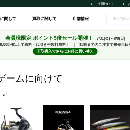
ご利用ガイド
に関して
買取に関して
店舗情報
会員様限定 ポイント5倍セール開催！
7/31(金)～8/9(日)
10,000円以上で送料・代引き手数料無料！
｜
15時までのご注文で最短当日
下取購入でさらにお得に買い替え
ゲームに向けて