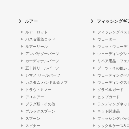
ルアー
フィッシングギ
ルアーロッド
フィッシングベス
バス＆雷魚ロッド
ウェーダー
ルアーリール
ウェットウェーデ
アンバサダーパーツ
ウェーディングシ
カーディナルパーツ
リペア用品・フェ
五十鈴リールパーツ
ブーツ・その他シ
シマノ リールパーツ
ウェーディングベ
カスタム ハンドル＆ノブ
ウェーディングス
トラウトミノー
グラベルガード
アユルアー
ヒップガード
プラグ類・その他
ランディングネッ
ブルックスプーン
ネット関連品
スプーン
フィッシングバッ
スピナー
タックルケース&