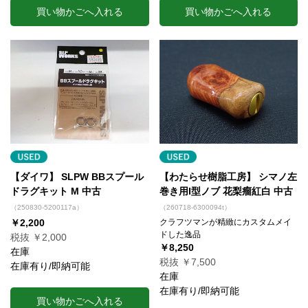
買い物かごへ入れる
買い物かごへ入れる
【ダイワ】 SLPW BBスプール
【わたらせ樹脂工房】 シマノ左
ドラグキット M 中古
巻き用I型ノブ 花梨瘤紅白 中古
（250830-5200117a）
（260718-6300094t）
￥2,200
クラフツマンが精緻にカスタムメイ
ドした逸品
税抜 ￥2,000
￥8,250
在庫
税抜 ￥7,500
在庫有り/即納可能
在庫
在庫有り/即納可能
買い物かごへ入れる