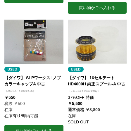
買い物かごへ入れる
【ダイワ】 SLPワークス Iノブ
【ダイワ】 16セルテート
カラーキャップA 中古
HD4000H 純正スプール-A 中古
（250827-5100151a）
（211024-6704016hy）
￥550
37%OFF 特価
税抜 ￥500
￥5,500
在庫
通常価格 ￥8,800
在庫有り/即納可能
在庫
SOLD OUT
買い物かごへ入れる