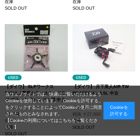
在庫
在庫
SOLD OUT
SOLD OUT
【ダイワ】 SLPワークス
【ダイワ】 月下美人AIR TW
TATULA専用カラースタードラ
PE SPECIAL 8.5L 中古
当ウェブサイトでは、快適にご覧いただけるよう
グ ブラック 左ハンドル用 中古
Cookieを使用しています。「Cookieを許可する」
（250916-972036m）
をクリックすることによってCookieの使用に同意
Cookieを
￥29,700
（250827-5100153a）
されたものとみなされます。
許可する
￥2,200
税抜 ￥27,000
【Cookieの利用についてはこちらをご覧くださ
税抜 ￥2,000
在庫
い。】
在庫
SOLD OUT
SOLD OUT