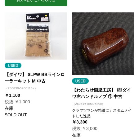
【ダイワ】 SLPW BBラインロ
ーラーキット M 中古
（250830-5200115a）
【わたらせ樹脂工房】 I型ダイ
￥1,100
ワ左ハンドルノブ ① 中古
税抜 ￥1,000
（260616-0900589k）
在庫
クラフツマンが精緻にカスタムメイ
SOLD OUT
ドした逸品
￥3,300
税抜 ￥3,000
在庫