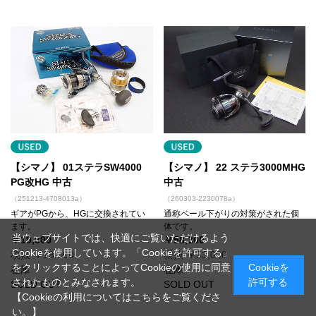
【シマノ】 01ステラSW4000
【シマノ】 22 ステラ3000MHG
PG改HG 中古
中古
（251213-4708013a）
（260303-2230078a）
ギアがPGから、HGに交換されてい
通称ベール下がりの対策がされた個
ます。
体です。
当ウェブサイトでは、快適にご覧いただけるよう
￥19,800
￥58,300
Cookieを使用しています。「Cookieを許可する」
税抜 ￥18,000
税抜 ￥53,000
をクリックすることによってCookieの使用に同意
Cookieを
在庫
在庫
されたものとみなされます。
許可する
SOLD OUT
SOLD OUT
【Cookieの利用についてはこちらをご覧くださ
い。】