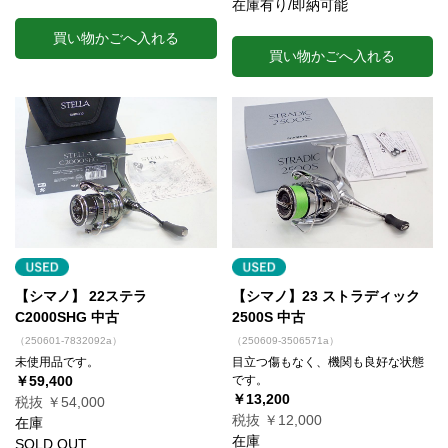
在庫有り/即納可能
買い物かごへ入れる
買い物かごへ入れる
【シマノ】 22ステラ
【シマノ】23 ストラディック
C2000SHG 中古
2500S 中古
（250601-7832092a）
（250609-3506571a）
未使用品です。
目立つ傷もなく、機関も良好な状態
￥59,400
です。
￥13,200
税抜 ￥54,000
税抜 ￥12,000
在庫
在庫
SOLD OUT