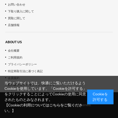
お問い合わせ
下取り購入に関して
買取に関して
店舗情報
ABOUT US
会社概要
ご利用規約
プライバシーポリシー
特定商取引法に基づく表記
会員規約
当ウェブサイトでは、快適にご覧いただけるよう
杜の家ブルック オフィシャルサイト
Cookieを使用しています。「Cookieを許可する」
をクリックすることによってCookieの使用に同意
Cookieを
されたものとみなされます。
許可する
【Cookieの利用についてはこちらをご覧くださ
© "Morinoie_Brook.com" All Rights Reserved.
い。】