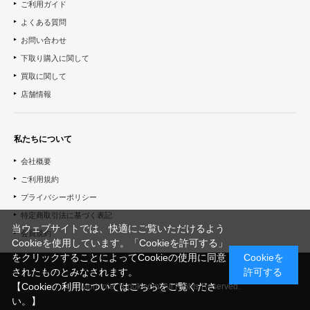
ご利用ガイド
よくある質問
お問い合わせ
下取り購入に関して
買取に関して
店舗情報
私たちについて
会社概要
ご利用規約
プライバシーポリシー
特定商取引法に基づく表記
当ウェブサイトでは、快適にご覧いただけるよう
会員規約
Cookieを使用しています。「Cookieを許可する」
をクリックすることによってCookieの使用に同意
Cookieを
されたものとみなされます。
許可する
【Cookieの利用についてはこちらをご覧くださ
© "Morinoie_Brook.com" All Rights Reserved.
い。】